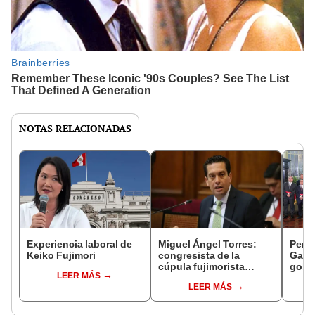
NOTAS RELACIONADAS
Experiencia laboral de
Miguel Ángel Torres:
Perfi
Keiko Fujimori
congresista de la
Gabin
cúpula fujimorista
gobi
LEER MÁS
controlará el primer año
Fujim
LEER MÁS
del Senado