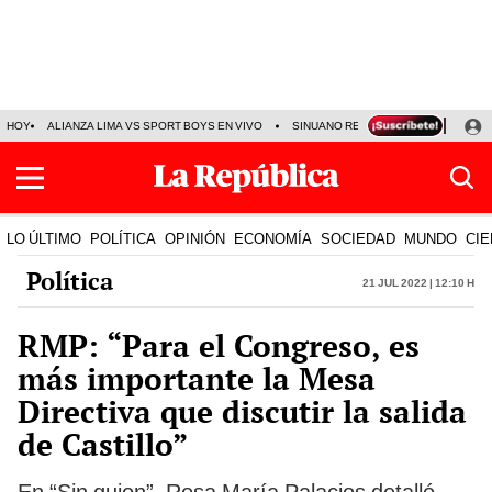
HOY
ALIANZA LIMA VS SPORT BOYS EN VIVO
SINUANO RESULTADOS HOY
JO
LO ÚLTIMO
POLÍTICA
OPINIÓN
ECONOMÍA
SOCIEDAD
MUNDO
CIE
Política
21 Jul 2022 | 12:10 h
RMP: “Para el Congreso, es
más importante la Mesa
Directiva que discutir la salida
de Castillo”