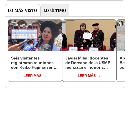
LO MÁS VISTO
LO ÚLTIMO
Seis visitantes
Javier Milei: docentes
Abuc
registraron reuniones
de Derecho de la USMP
Bein
con Keiko Fujimori en
rechazan el honoris
conm
las mismas horas que la
causa otorgado al
Batal
LEER MÁS
LEER MÁS
presidenta se
presidente de Argentina
encontraba en Junín