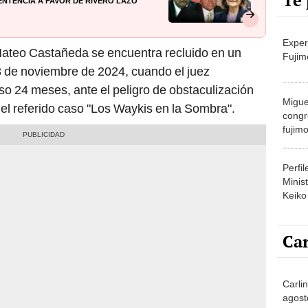
Te 
sentencia a favor de Rivero Lazo
Exper
 Mateo Castañeda se encuentra recluido en un
Fujim
 de noviembre de 2024, cuando el juez
 24 meses, ante el peligro de obstaculización
Migue
del referido caso "Los Waykis en la Sombra".
congr
fujimo
prime
Perfi
Minist
Keiko
Car
Carlin
agost