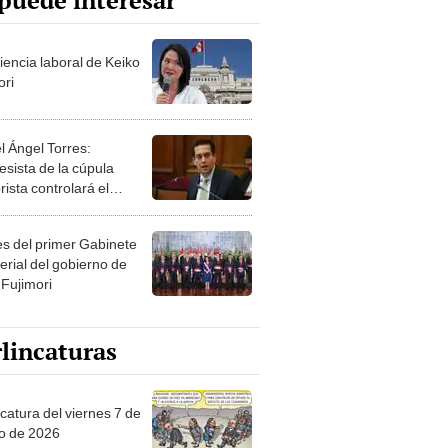
puede interesar
iencia laboral de Keiko
ori
l Ángel Torres:
esista de la cúpula
rista controlará el
r año del Senado
les del primer Gabinete
erial del gobierno de
 Fujimori
lincaturas
catura del viernes 7 de
o de 2026