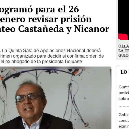
rogramó para el 26
enero revisar prisión
ateo Castañeda y Nicanor
OLLA
. La Quinta Sala de Apelaciones Nacional deberá
LA T
GUIO
rimen organizado para decidir si confirma orden de
del ex abogado de la presidenta Boluarte
LO
Gunth
posic
sobre
Aliag
Gobie
condu
exmin