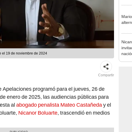
la m
Mario
altern
Nican
invit
nació
e el 19 de noviembre de 2024
Compartir
e Apelaciones programó para el jueves, 26 de
 de enero de 2025, las audiencias públicas para
uesta al
abogado penalista Mateo Castañeda
y el
oluarte,
Nicanor Boluarte
, trascendió en medios