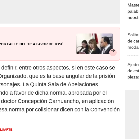
Maste
palab
nuest
Solita
de ca
por fallo del TC a favor de José
moda.
demue
Ajedre
efinir, entre otros aspectos, si en este caso se
de es
ganizado, que es la base angular de la prisión
piezas
consi
sonajes. La Quinta Sala de Apelaciones
ndo a favor de dicha norma, aprobada por el
l doctor Concepción Carhuancho, en aplicación
 esa norma por colisionar dicen con la Convención
OLUARTE