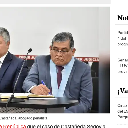
No
Partid
4 del
progr
dónde
Senam
LLUV
provi
¡Va
Circo 
del 15
Parqu
Castañeda, abogado penalista
Migue
a República
que el caso de Castañeda Segovia