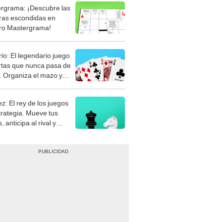
rgrama: ¡Descubre las
ras escondidas en
ro Mastergrama!
rio: El legendario juego
rtas que nunca pasa de
 Organiza el mazo y
stra tu habilidad.
z: El rey de los juegos
trategia. Mueve tus
, anticipa al rival y
gue el jaque mate.