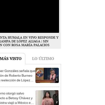
NTA HUMALA EN VIVO RESPONDE Y
RAMPA DE LÓPEZ ALIAGA | SIN
N CON ROSA MARÍA PALACIOS
 MÁS VISTO
LO ÚLTIMO
er Gonzáles señala que
ión de Roberto Burneo
1
 reelección de López
a no representan al JNE
rno otorgó salvo
cto a Betssy Chávez y
2
istra viajó a México en