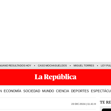
NUANO RESULTADOS HOY
CASO MOCHASUELDOS
MIGUEL TORRES
LEY PU
N
ECONOMÍA
SOCIEDAD
MUNDO
CIENCIA
DEPORTES
ESPECTÁCU
TE R
23 Dic 2024 | 11:41 h