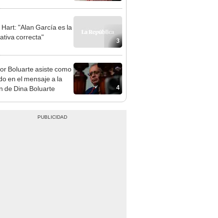
adrugada
 Hart: "Alan García es la
ativa correcta"
3
or Boluarte asiste como
ado en el mensaje a la
4
n de Dina Boluarte