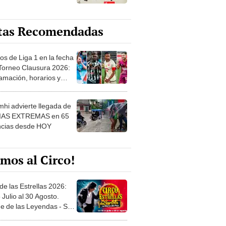
tas Recomendadas
os de Liga 1 en la fecha
 Torneo Clausura 2026:
amación, horarios y
 ver
hi advierte llegada de
IAS EXTREMAS en 65
ncias desde HOY
mos al Circo!
de las Estrellas 2026:
 Julio al 30 Agosto.
e de las Leyendas - San
l