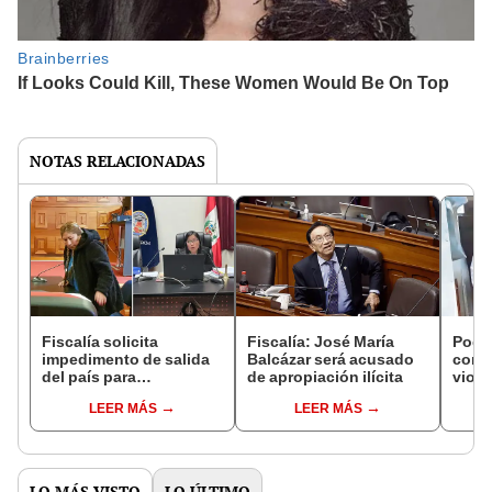
NOTAS RELACIONADAS
Fiscalía solicita
Fiscalía: José María
Poder
impedimento de salida
Balcázar será acusado
cond
del país para
de apropiación ilícita
viola
sospechosos del
Ayac
LEER MÁS
LEER MÁS
presunto tráfico de
bebés en Cusco
LO MÁS VISTO
LO ÚLTIMO