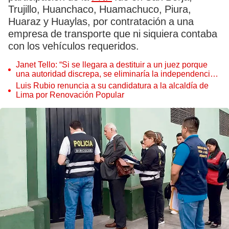
Trujillo, Huanchaco, Huamachuco, Piura,
Huaraz y Huaylas, por contratación a una
empresa de transporte que ni siquiera contaba
con los vehículos requeridos.
Janet Tello: “Si se llegara a destituir a un juez porque
una autoridad discrepa, se eliminaría la independencia
judicial”
Luis Rubio renuncia a su candidatura a la alcaldía de
Lima por Renovación Popular