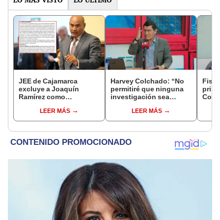
JEE de Cajamarca
Harvey Colchado: “No
Fisca
excluye a Joaquín
permitiré que ninguna
prisi
Ramírez como
investigación sea
Colc
candidato a gobernador
utilizada como presión
nego
LEER MÁS
LEER MÁS
regional por ocultar
política”
incom
sentencia
ideol