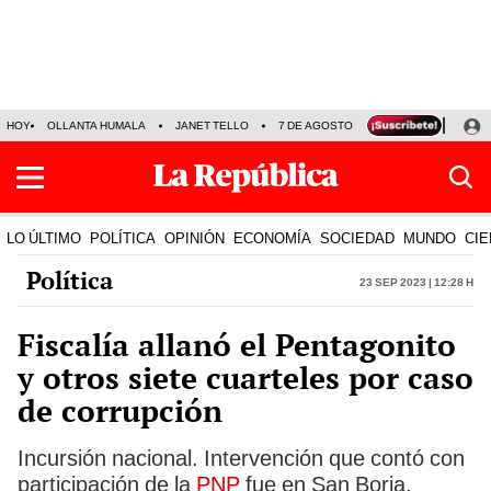
HOY
OLLANTA HUMALA
JANET TELLO
7 DE AGOSTO
TINKA RESULTADOS
LO ÚLTIMO
POLÍTICA
OPINIÓN
ECONOMÍA
SOCIEDAD
MUNDO
CIE
Política
23 Sep 2023 | 12:28 h
Fiscalía allanó el Pentagonito
y otros siete cuarteles por caso
de corrupción
Incursión nacional. Intervención que contó con
participación de la
PNP
fue en San Borja,