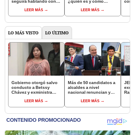
seguirá hablando con
¿quién es y cómo
con e
investigados y testigos
asumió la presidencia el
Casti
LEER MÁS
LEER MÁS
país?
exca
LO MÁS VISTO
LO ÚLTIMO
Gobierno otorgó salvo
Más de 50 candidatos a
JEE 
conducto a Betssy
alcaldes a nivel
excl
Chávez y exministra
nacional renuncian y
Ramí
viajó a México en la
dan paso a la reelección
cand
LEER MÁS
LEER MÁS
madrugada
encubierta
regio
sent