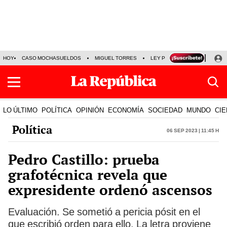
HOY
CASO MOCHASUELDOS
MIGUEL TORRES
LEY PULPÍN
PRECIO DEL
LO ÚLTIMO
POLÍTICA
OPINIÓN
ECONOMÍA
SOCIEDAD
MUNDO
CIE
Política
06 Sep 2023 | 11:45 h
Pedro Castillo: prueba
grafotécnica revela que
expresidente ordenó ascensos
Evaluación. Se sometió a pericia pósit en el
que escribió orden para ello. La letra proviene