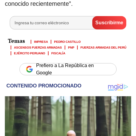
conocido recientemente”.
IMPRESA
PEDRO CASTILLO
ASCENSOS FUERZAS ARMADAS
PNP
FUERZAS ARMADAS DEL PERÚ
EJÉRCITO PERUANO
FISCALÍA
Prefiero a La República en
Google