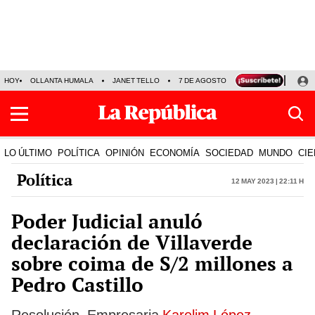
HOY
OLLANTA HUMALA
JANET TELLO
7 DE AGOSTO
TINKA RESULTADOS
LO ÚLTIMO
POLÍTICA
OPINIÓN
ECONOMÍA
SOCIEDAD
MUNDO
CIE
Política
12 May 2023 | 22:11 h
Poder Judicial anuló
declaración de Villaverde
sobre coima de S/2 millones a
Pedro Castillo