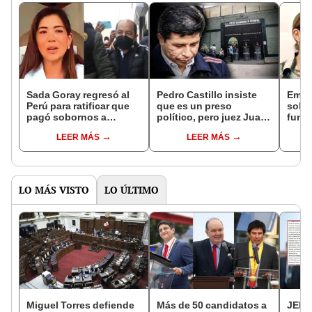
Sada Goray regresó al
Pedro Castillo insiste
Empr
Perú para ratificar que
que es un preso
sobo
pagó sobornos a
político, pero juez Juan
func
gobierno de Castillo
Carlos Checkley lo
Mivi
LEER MÁS
LEER MÁS
desmiente
LO MÁS VISTO
LO ÚLTIMO
Miguel Torres defiende
Más de 50 candidatos a
JEE 