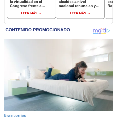
la virtualidad en el
alcaldes a nivel
excl
Congreso frente a
nacional renuncian y
Ramí
proyecto de ley que
dan paso a la reelección
cand
LEER MÁS
LEER MÁS
plantea la
encubierta
regio
presencialidad
sent