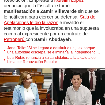
Resolución. Empresaria
Karelim López
denunció que la Fiscalía le tomó
manifestación a Zamir Villaverde
sin que se
le notificara para ejercer su defensa.
Sala de
Apelaciones le dio la razón
e invalidó el
testimonio que la involucraba en una supuesta
coima al expresidente por un contrato de
Petroperú
con
Samir Abudayeh
.
Janet Tello: “Si se llegara a destituir a un juez porque
una autoridad discrepa, se eliminaría la independencia
judicial”
Luis Rubio renuncia a su candidatura a la alcaldía de
Lima por Renovación Popular