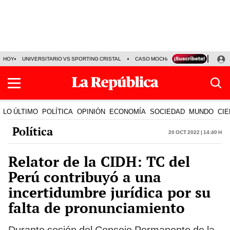
HOY
UNIVERSITARIO VS SPORTING CRISTAL
CASO MOCHASUELDOS
MIGUEL
LO ÚLTIMO
POLÍTICA
OPINIÓN
ECONOMÍA
SOCIEDAD
MUNDO
CIE
Política
20 Oct 2022 | 14:40 h
Relator de la CIDH: TC del
Perú contribuyó a una
incertidumbre jurídica por su
falta de pronunciamiento