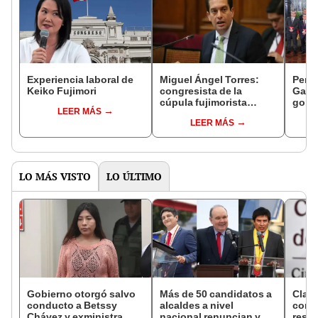
Experiencia laboral de
Miguel Ángel Torres:
Perfi
Keiko Fujimori
congresista de la
Gabin
cúpula fujimorista
gobi
LEER MÁS
controlará el primer año
Fujim
LEER MÁS
del Senado
LO MÁS VISTO
LO ÚLTIMO
Gobierno otorgó salvo
Más de 50 candidatos a
Clau
conducto a Betssy
alcaldes a nivel
conf
Chávez y exministra
nacional renuncian y
resta