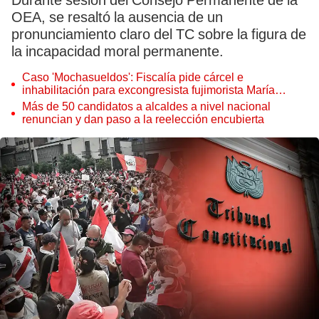
Durante sesión del Consejo Permanente de la
OEA, se resaltó la ausencia de un
pronunciamiento claro del TC sobre la figura de
la incapacidad moral permanente.
Caso 'Mochasueldos': Fiscalía pide cárcel e
inhabilitación para excongresista fujimorista María
Cordero Jon Tay
Más de 50 candidatos a alcaldes a nivel nacional
renuncian y dan paso a la reelección encubierta