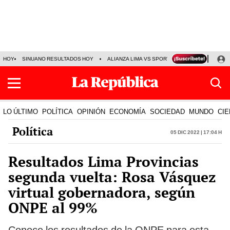
HOY
SINUANO RESULTADOS HOY
ALIANZA LIMA VS SPORT BOYS
JORGE MES
LO ÚLTIMO
POLÍTICA
OPINIÓN
ECONOMÍA
SOCIEDAD
MUNDO
CIE
Política
05 Dic 2022 | 17:04 h
Resultados Lima Provincias
segunda vuelta: Rosa Vásquez
virtual gobernadora, según
ONPE al 99%