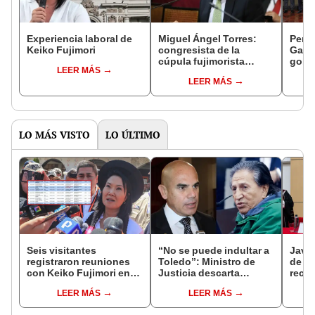
Experiencia laboral de
Miguel Ángel Torres:
Perfi
Keiko Fujimori
congresista de la
Gabin
cúpula fujimorista
gobi
LEER MÁS
controlará el primer año
Fujim
LEER MÁS
del Senado
LO MÁS VISTO
LO ÚLTIMO
Seis visitantes
“No se puede indultar a
Javie
registraron reuniones
Toledo”: Ministro de
de D
con Keiko Fujimori en
Justicia descarta
recha
las mismas horas que la
beneficio para el
causa
LEER MÁS
LEER MÁS
presidenta se
exmandatario
presi
encontraba en Junín