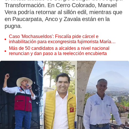
Transformación. En Cerro Colorado, Manuel
Vera podría retornar al sillón edil, mientras que
en Paucarpata, Anco y Zavala están en la
pugna.
Caso 'Mochasueldos': Fiscalía pide cárcel e
inhabilitación para excongresista fujimorista María
Cordero Jon Tay
Más de 50 candidatos a alcaldes a nivel nacional
renuncian y dan paso a la reelección encubierta