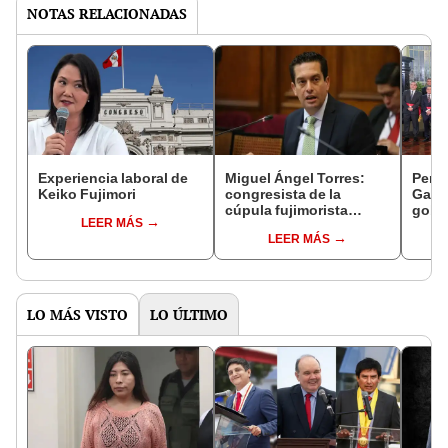
NOTAS RELACIONADAS
Experiencia laboral de
Miguel Ángel Torres:
Perfi
Keiko Fujimori
congresista de la
Gabin
cúpula fujimorista
gobi
LEER MÁS
controlará el primer año
Fujim
LEER MÁS
del Senado
LO MÁS VISTO
LO ÚLTIMO