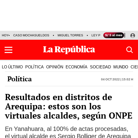
HOY
CASO MOCHASUELDOS
MIGUEL TORRES
LEY PULPÍN
PRECIO DEL
LO ÚLTIMO
POLÍTICA
OPINIÓN
ECONOMÍA
SOCIEDAD
MUNDO
CIE
Política
04 Oct 2022 | 15:02 h
Resultados en distritos de
Arequipa: estos son los
virtuales alcaldes, según ONPE
En Yanahuara, al 100% de actas procesadas,
el virtual alcalde es Sergio Bolliger de Arequipa