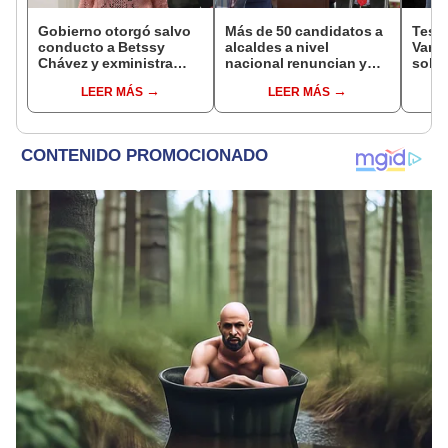
Gobierno otorgó salvo
Más de 50 candidatos a
Testi
conducto a Betssy
alcaldes a nivel
Varil
Chávez y exministra
nacional renuncian y
sobo
viajó a México en la
dan paso a la reelección
Orell
LEER MÁS
LEER MÁS
madrugada
encubierta