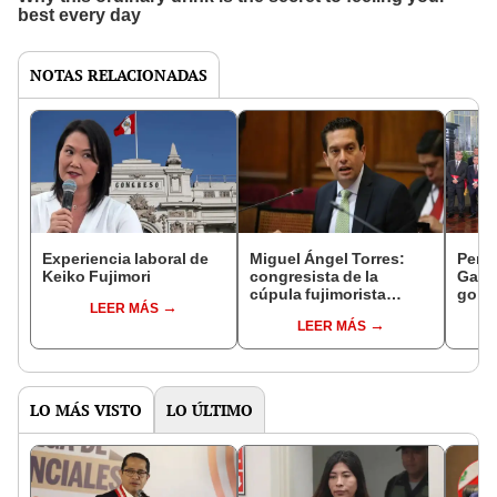
NOTAS RELACIONADAS
Experiencia laboral de
Miguel Ángel Torres:
Perfi
Keiko Fujimori
congresista de la
Gabin
cúpula fujimorista
gobi
LEER MÁS
controlará el primer año
Fujim
LEER MÁS
del Senado
LO MÁS VISTO
LO ÚLTIMO