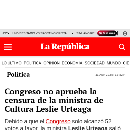
HOY
UNIVERSITARIO VS SPORTING CRISTAL
SINUANO RESULTADOS HOY
CA
LO ÚLTIMO
POLÍTICA
OPINIÓN
ECONOMÍA
SOCIEDAD
MUNDO
CIE
Política
11 Abr 2024 | 19:42 h
Congreso no aprueba la
censura de la ministra de
Cultura Leslie Urteaga
Debido a que el
Congreso
solo alcanzó 52
votos a favor, la ministra
Leslie Urteaga
salió