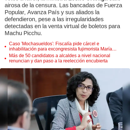
airosa de la censura. Las bancadas de Fuerza
Popular, Avanza País y sus aliados la
defendieron, pese a las irregularidades
detectadas en la venta virtual de boletos para
Machu Picchu.
Caso 'Mochasueldos': Fiscalía pide cárcel e
inhabilitación para excongresista fujimorista María
Cordero Jon Tay
Más de 50 candidatos a alcaldes a nivel nacional
renuncian y dan paso a la reelección encubierta