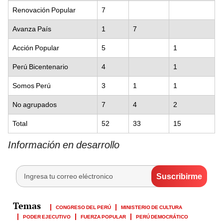
Renovación Popular
7
Avanza País
1
7
Acción Popular
5
1
Perú Bicentenario
4
1
Somos Perú
3
1
1
No agrupados
7
4
2
Total
52
33
15
Información en desarrollo
CONGRESO DEL PERÚ
MINISTERIO DE CULTURA
PODER EJECUTIVO
FUERZA POPULAR
PERÚ DEMOCRÁTICO