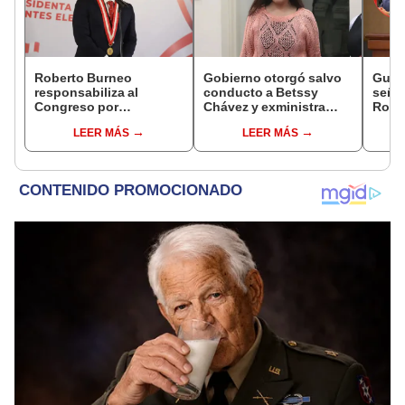
Roberto Burneo
Gobierno otorgó salvo
Gunt
responsabiliza al
conducto a Betssy
señal
Congreso por
Chávez y exministra
Robe
reelección encubierta
viajó a México en la
reele
LEER MÁS
LEER MÁS
de alcaldes
madrugada
Aliag
JNE