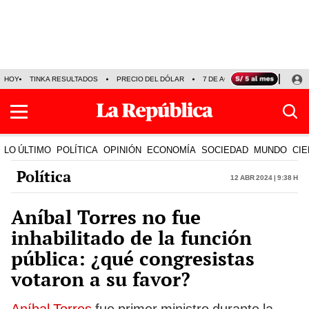
HOY
TINKA RESULTADOS
PRECIO DEL DÓLAR
7 DE AGOSTO
OLLANTA H
LO ÚLTIMO
POLÍTICA
OPINIÓN
ECONOMÍA
SOCIEDAD
MUNDO
CIE
Política
12 Abr 2024 | 9:38 h
Aníbal Torres no fue
inhabilitado de la función
pública: ¿qué congresistas
votaron a su favor?