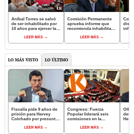
Aníbal Torres se salvó
Comisión Permanente
Comi
de ser inhabilitado por
aprueba informe que
discu
10 años para ejercer la
recomienda inhabilitar
infor
función pública
por 10 años a Aníbal
Aníba
LEER MÁS
LEER MÁS
Torres
años
LO MÁS VISTO
LO ÚLTIMO
Fiscalía pide 9 años de
Congreso: Fuerza
Ollan
prisión para Harvey
Popular liderará seis
destr
Colchado por presunta
comisiones en la
Hered
negociación
Cámara de Diputados
el 20
LEER MÁS
LEER MÁS
incompatible y falsedad
ideológica