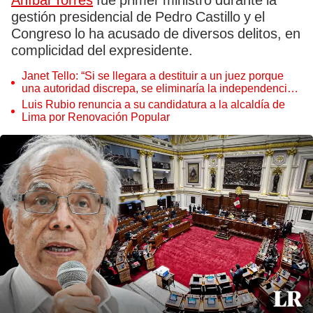
Aníbal Torres
fue primer ministro durante la
gestión presidencial de Pedro Castillo y el
Congreso lo ha acusado de diversos delitos, en
complicidad del expresidente.
Janet Tello: “Si se llegara a destituir a un juez porque
una autoridad discrepa, se eliminaría la independencia
judicial”
Luis Rubio renuncia a su candidatura a la alcaldía de
Lima por Renovación Popular