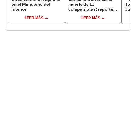
en el Ministerio del
muerte de 11
Toled
Interior
compatriotas: reportan
Justi
114 desaparecidos y 3
benef
LEER MÁS
LEER MÁS
capturados por Ucrania
exma