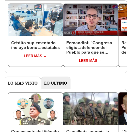
Crédito suplementario
Fernandini: "Congreso
Retir
incluye bono a estatales
eligió a defensor del
Perú:
Pueblo para que se
del d
LEER MÁS
haga de la vista gorda
liber
LEER MÁS
con sus abusos"
LO MÁS VISTO
LO ÚLTIMO
Copamiento del Ejército
Cancillería anuncia la
“No s