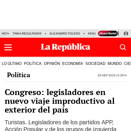
HOY
TINKA RESULTADOS
ALEJANDRO TOLEDO
KENJI FUJIMORI
PRECIO
LO ÚLTIMO
POLÍTICA
OPINIÓN
ECONOMÍA
SOCIEDAD
MUNDO
CIE
Política
28 Sep 2023 | 5:39 h
Congreso: legisladores en
nuevo viaje improductivo al
exterior del país
Turistas. Legisladores de los partidos APP,
Acción Popular y de los grupos de izquierda