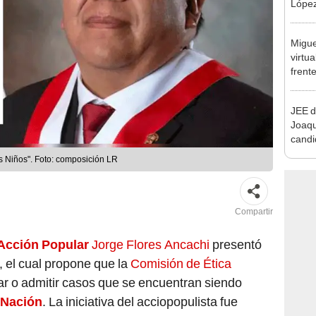
que s
Migue
virtu
frent
plant
JEE d
Joaq
candi
regio
s Niños". Foto: composición LR
Compartir
Acción Popular
Jorge Flores Ancachi
presentó
, el cual propone que la
Comisión de Ética
r o admitir casos que se encuentran siendo
a Nación
. La iniciativa del acciopopulista fue
 del 2023.