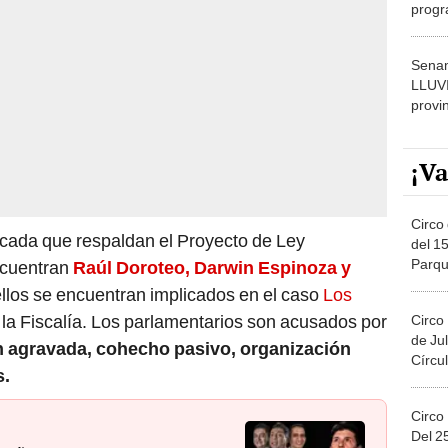
dónde
Senam
LLUV
provi
¡Va
Circo 
ncada que respaldan el Proyecto de Ley
del 15
Parqu
ncuentran
Raúl Doroteo, Darwin Espinoza y
Migue
ellos se encuentran implicados en el caso
Los
 la Fiscalía. Los parlamentarios son acusados por
Circo
de Jul
n agravada, cohecho pasivo, organización
Círcul
s.
Circo
Del 2
 Niños se juntaron antes del
Costa