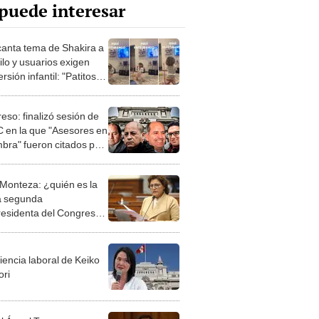
puede interesar
canta tema de Shakira a
ilo y usuarios exigen
rsión infantil: "Patitos
tú"
eso: finalizó sesión de
C en la que "Asesores en
mbra" fueron citados por
"Los Niños"
a Monteza: ¿quién es la
a segunda
residenta del Congreso
eemplazará a Digna
?
iencia laboral de Keiko
ori
l Ángel Torres: