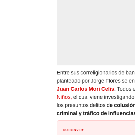
Entre sus correligionarios de ba
planteado por Jorge Flores se e
Juan Carlos Mori Celis
. Todos 
Niños,
el cual viene investigando
los presuntos delitos d
e colusió
criminal y tráfico de influencia
PUEDES VER:
Pedro Castillo y congresistas Los