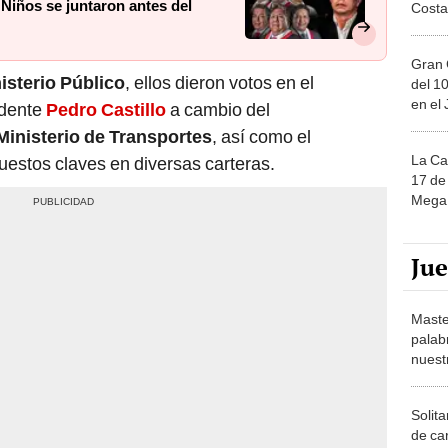
Gran 
isterio Público
, ellos dieron votos en el
del 10
en el
idente
Pedro Castillo
a cambio del
Ministerio de Transportes
, así como el
La Ca
estos claves en diversas carteras.
17 de 
Mega 
Ju
Maste
palab
nuest
Solita
de ca
moda.