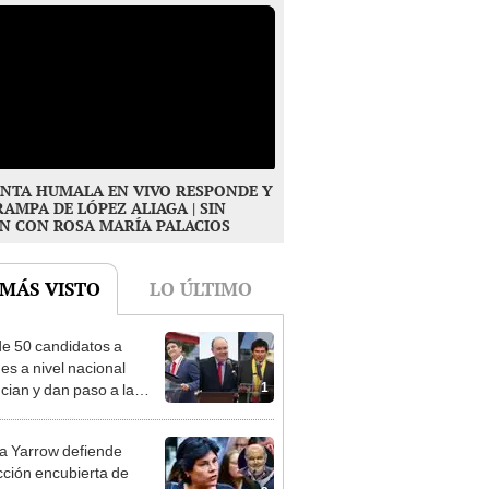
NTA HUMALA EN VIVO RESPONDE Y
RAMPA DE LÓPEZ ALIAGA | SIN
N CON ROSA MARÍA PALACIOS
 MÁS VISTO
LO ÚLTIMO
e 50 candidatos a
des a nivel nacional
1
cian y dan paso a la
cción encubierta
 Yarrow defiende
cción encubierta de
2
 Aliaga: "Allá el Jurado