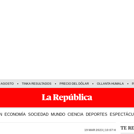
E AGOSTO
TINKA RESULTADOS
PRECIO DEL DÓLAR
OLLANTA HUMALA
P
N
ECONOMÍA
SOCIEDAD
MUNDO
CIENCIA
DEPORTES
ESPECTÁCU
TE R
19 Mar 2023 | 10:07 h