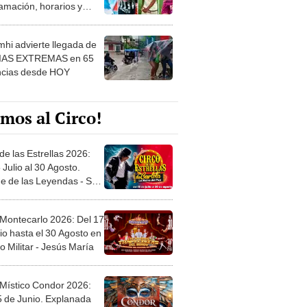
 ver
hi advierte llegada de
IAS EXTREMAS en 65
ncias desde HOY
mos al Circo!
de las Estrellas 2026:
 Julio al 30 Agosto.
e de las Leyendas - San
l
 Montecarlo 2026: Del 17
io hasta el 30 Agosto en
o Militar - Jesús María
 Místico Condor 2026:
5 de Junio. Explanada
 21