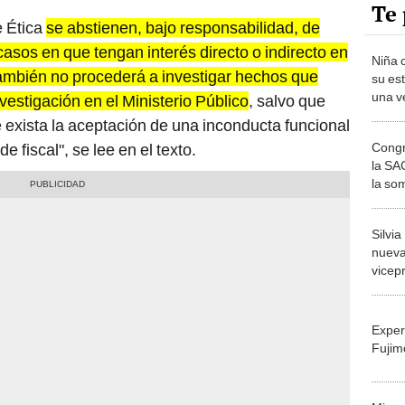
Te 
e Ética
se abstienen, bajo responsabilidad, de
casos en que tengan interés directo o indirecto en
Niña 
 también no procederá a investigar hechos que
su est
una ve
vestigación en el Ministerio Público
, salvo que
como 
ue exista la aceptación de una inconducta funcional
Congr
e fiscal", se lee en el texto.
la SA
la so
caso 
Silvi
nuev
vicep
que r
Calle
Exper
Fujim
Migue