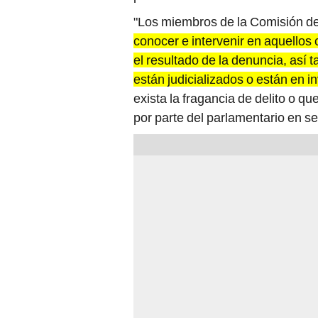
"Los miembros de la Comisión d
conocer e intervenir en aquellos 
el resultado de la denuncia, así
están judicializados o están en in
exista la fragancia de delito o q
por parte del parlamentario en sed