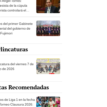
esista de la cúpula
rista controlará el
r año del Senado
les del primer Gabinete
erial del gobierno de
 Fujimori
lincaturas
catura del viernes 7 de
o de 2026
tas Recomendadas
os de Liga 1 en la fecha
 Torneo Clausura 2026:
amación, horarios y