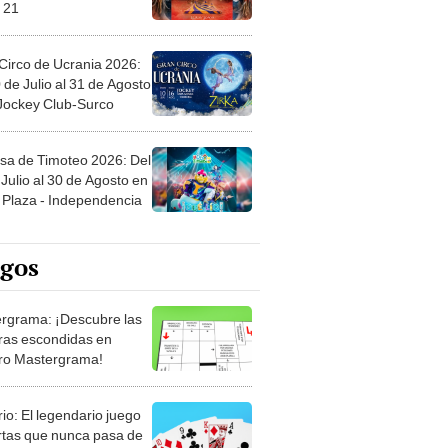
Circo de Ucrania 2026:
 de Julio al 31 de Agosto
 Jockey Club-Surco
sa de Timoteo 2026: Del
Julio al 30 de Agosto en
Plaza - Independencia
egos
rgrama: ¡Descubre las
ras escondidas en
ro Mastergrama!
rio: El legendario juego
rtas que nunca pasa de
 Organiza el mazo y