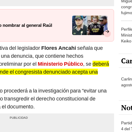
congr
fujimo
prime
lo nombrar al general Raúl
Perfi
Minist
Keiko
ativa del legislador
Flores Ancahi
señala que
e una denuncia, que contiene hechos
Car
preliminar por el
Ministerio Público
, se
deberá
donde el congresista denunciado acepta una
Carlin
agost
o procederá a la investigación para "evitar una
 no transgredir el derecho constitucional de
No
a el documento.
Partid
4 del
progr