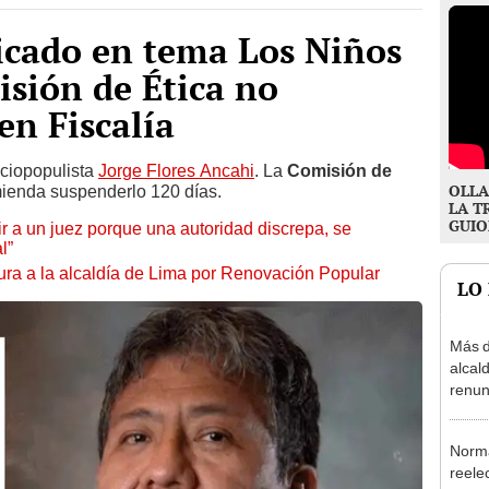
icado en tema Los Niños
sión de Ética no
en Fiscalía
cciopopulista
Jorge Flores Ancahi
. La
Comisión de
OLLA
mienda suspenderlo 120 días.
LA T
GUIO
tuir a un juez porque una autoridad discrepa, se
l”
ura a la alcaldía de Lima por Renovación Popular
LO
Más d
alcal
renun
reele
Norma
reele
López