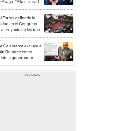
e deja sacar la vuelta"
l Torres defiende la
alidad en el Congreso
3
e a proyecto de ley que
ea la presencialidad
e Cajamarca excluye a
uín Ramírez como
4
dato a gobernador
nal por ocultar sentencia