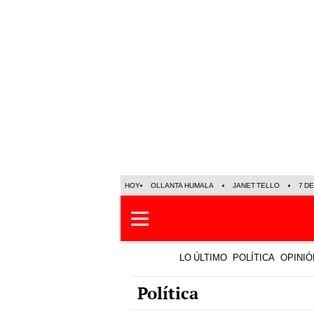
HOY
OLLANTA HUMALA
JANET TELLO
7 D
LO ÚLTIMO
POLÍTICA
OPINIÓ
Política