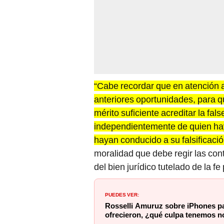
“Cabe recordar que en atención a 
anteriores oportunidades, para qu
mérito suficiente acreditar la fa
independientemente de quien haya
hayan conducido a su falsificació
moralidad que debe regir las cont
del bien jurídico tutelado de la fe
PUEDES VER:
Rosselli Amuruz sobre iPhones pa
ofrecieron, ¿qué culpa tenemos n