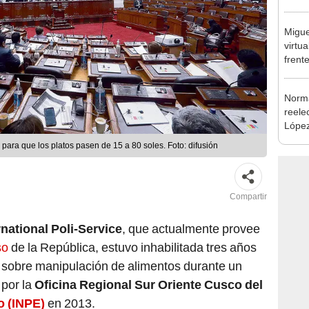
excon
María
Migue
virtu
frent
plant
Norma
reele
López
que s
ara que los platos pasen de 15 a 80 soles. Foto: difusión
Compartir
national Poli-Service
, que actualmente provee
so
de la República, estuvo inhabilitada tres años
so sobre manipulación de alimentos durante un
por la
Oficina Regional Sur Oriente Cusco del
o (INPE)
en 2013.