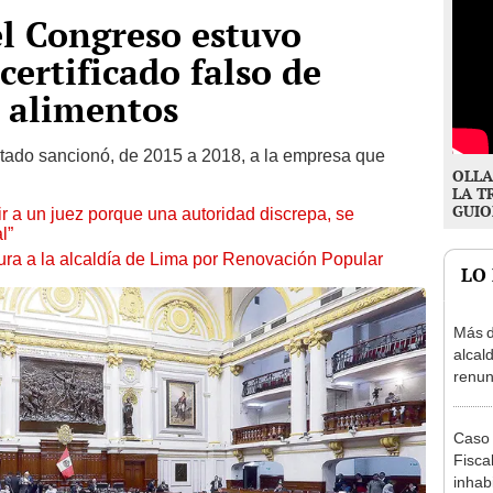
l Congreso estuvo
certificado falso de
 alimentos
stado sancionó, de 2015 a 2018, a la empresa que
OLLA
LA T
GUIO
tuir a un juez porque una autoridad discrepa, se
l”
ura a la alcaldía de Lima por Renovación Popular
LO
Más d
alcal
renun
reele
Caso 
Fiscal
inhabi