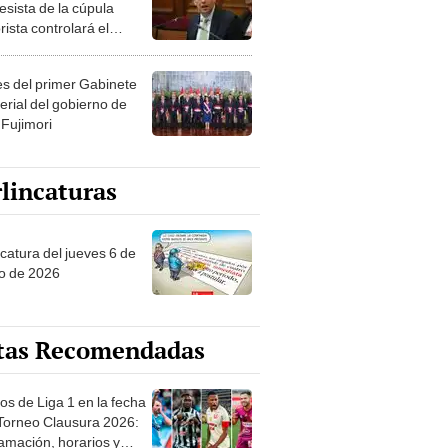
esista de la cúpula
rista controlará el
r año del Senado
les del primer Gabinete
erial del gobierno de
 Fujimori
lincaturas
ncatura del jueves 6 de
o de 2026
tas Recomendadas
os de Liga 1 en la fecha
 Torneo Clausura 2026:
amación, horarios y