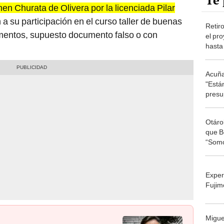
Te 
en Churata de Olivera por la licenciada Pilar
n a su participación en el curso taller de buenas
Retir
imentos, supuesto documento falso o con
el pro
hasta
la en
Acuña
"Está
presu
de es
Otáro
que B
“Somo
consti
Exper
Fujim
Migue