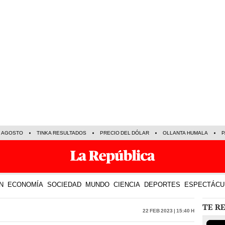
E AGOSTO
TINKA RESULTADOS
PRECIO DEL DÓLAR
OLLANTA HUMALA
P
N
ECONOMÍA
SOCIEDAD
MUNDO
CIENCIA
DEPORTES
ESPECTÁCU
TE R
22 Feb 2023 | 15:40 h