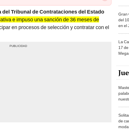
a del Tribunal de Contrataciones del Estado
Gran 
strativa e impuso una sanción de 36 meses de
del 10
en el
cipar en procesos de selección y contratar con el
La Ca
17 de 
Mega 
Ju
Maste
palab
nuest
Solita
de ca
moda.