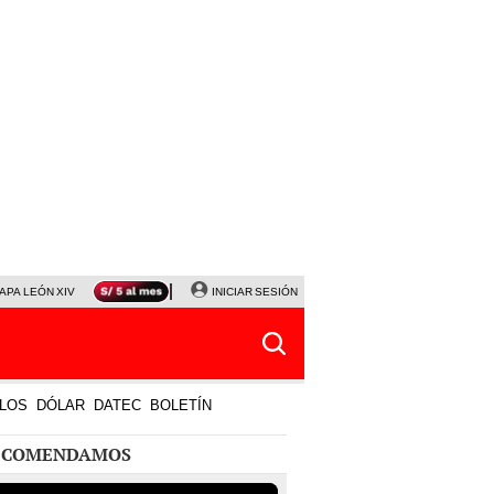
APA LEÓN XIV
NALDY SALDAÑA
INICIAR SESIÓN
LA BELLA LUZ
MAGALY MEDINA
HORÓS
LOS
DÓLAR
DATEC
BOLETÍN
ECOMENDAMOS