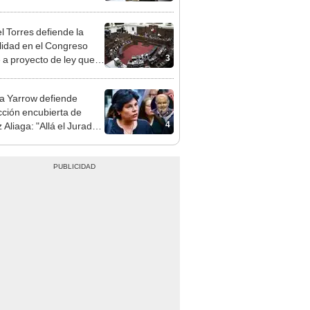
gresista fujimorista
 Cordero Jon Tay
l Torres defiende la
alidad en el Congreso
3
e a proyecto de ley que
ea la presencialidad
 Yarrow defiende
cción encubierta de
4
 Aliaga: "Allá el Jurado
e deja sacar la vuelta"