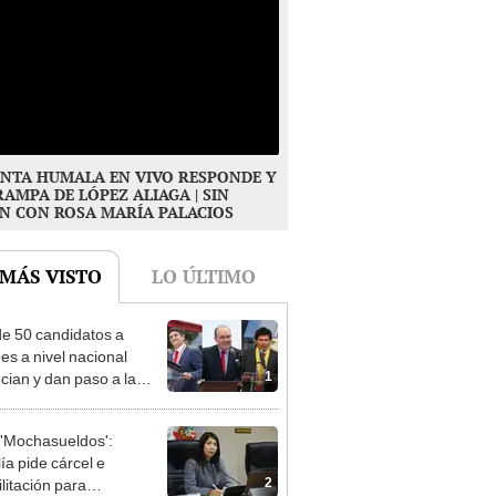
NTA HUMALA EN VIVO RESPONDE Y
RAMPA DE LÓPEZ ALIAGA | SIN
N CON ROSA MARÍA PALACIOS
 MÁS VISTO
LO ÚLTIMO
e 50 candidatos a
des a nivel nacional
1
cian y dan paso a la
cción encubierta
'Mochasueldos':
ía pide cárcel e
2
litación para