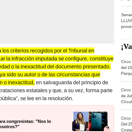
dónde
Senam
LLUV
provi
¡Va
los criterios recogidos por el Tribunal en
e la infracción imputada se configure, constituye
Circo 
lsedad o la inexactitud del documento presentado,
del 15
Parqu
 sido su autor o de las circunstancias que
Migue
n o inexactitud,
en salvaguarda del principio de
rataciones estatales y que, a su vez, forma parte
Circo
de Jul
 pública”, se lee en la resolución.
Círcul
Circo
ra congresistas: "Nos lo
Del 2
osotros?"
Costa