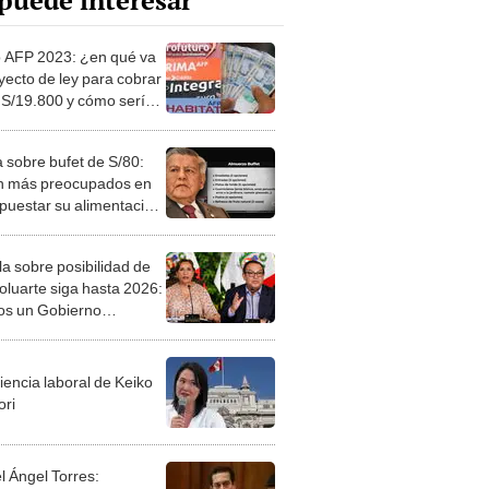
puede interesar
o AFP 2023: ¿en qué va
yecto de ley para cobrar
 S/19.800 y cómo sería
trega?
 sobre bufet de S/80:
n más preocupados en
puestar su alimentación
paldas al pueblo"
la sobre posibilidad de
oluarte siga hasta 2026:
s un Gobierno
tucional”
iencia laboral de Keiko
ori
l Ángel Torres: