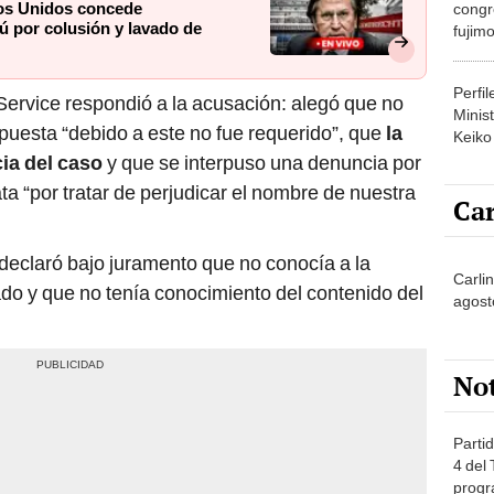
os Unidos concede
congr
rú por colusión y lavado de
fujimo
prime
Perfi
-Service respondió a la acusación: alegó que no
Minist
uesta “debido a este no fue requerido”, que
la
Keiko
cia del caso
y que se interpuso una denuncia por
 “por tratar de perjudicar el nombre de nuestra
Car
 declaró bajo juramento que no conocía a la
Carli
ado y que no tenía conocimiento del contenido del
agost
No
Partid
4 del
progr