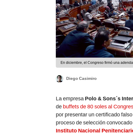
En diciembre, el Congreso firmó una adenda p
Diego Casimiro
La empresa
Polo & Sons´s Inter
de
buffets de 80 soles al Congre
por presentar un certificado fal
proceso de selección convocado 
Instituto Nacional Penitenciari