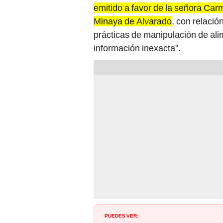
emitido a favor de la señora Carm
Minaya de Alvarado
, con relació
prácticas de manipulación de al
información inexacta”.
PUEDES VER: