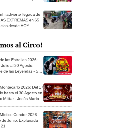
 ver
hi advierte llegada de
IAS EXTREMAS en 65
ncias desde HOY
mos al Circo!
de las Estrellas 2026:
 Julio al 30 Agosto.
e de las Leyendas - San
l
 Montecarlo 2026: Del 17
io hasta el 30 Agosto en
o Militar - Jesús María
 Místico Condor 2026:
5 de Junio. Explanada
 21