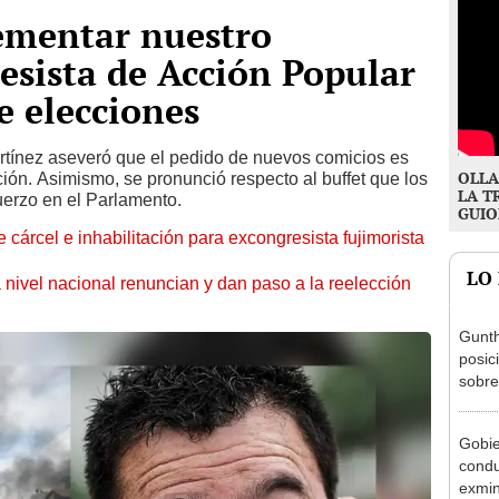
ementar nuestro
sista de Acción Popular
e elecciones
rtínez aseveró que el pedido de nuevos comicios es
OLLA
ión. Asimismo, se pronunció respecto al buffet que los
LA T
erzo en el Parlamento.
GUIO
 cárcel e inhabilitación para excongresista fujimorista
LO
 nivel nacional renuncian y dan paso a la reelección
Gunth
posic
sobre
Aliag
Gobie
condu
exmin