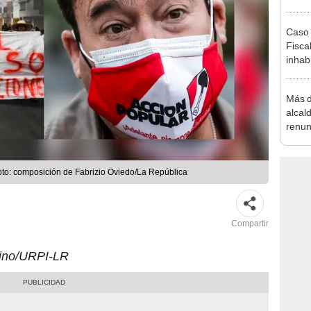
la m
Caso 
Fiscal
inhabi
excon
María
Más d
alcal
renun
reele
oto: composición de Fabrizio Oviedo/La República
Compartir
uino/URPI-LR