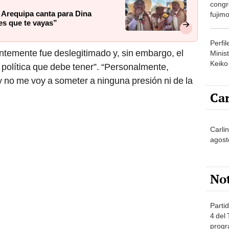
congr
Arequipa canta para Dina
fujimo
es que te vayas”
prime
Perfi
temente fue deslegitimado y, sin embargo, el
Minist
Keiko
 política que debe tener”. “Personalmente,
y no me voy a someter a ninguna presión ni de la
Car
Carli
agost
No
Partid
4 del
progr