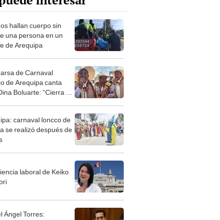
puede interesar
os hallan cuerpo sin
de una persona en un
e de Arequipa
rsa de Carnaval
o de Arequipa canta
ina Boluarte: “Cierra el
eso antes que te vayas”
ipa: carnaval loncco de
 se realizó después de
s
iencia laboral de Keiko
ori
l Ángel Torres: