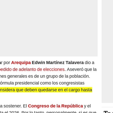
a
r por
Arequipa
Edwin Martínez Talavera
dio a
edido de adelanto de elecciones
. Aseveró que la
es generales es de un grupo de la población.
fórmula presidencial como los congresistas
nsidera que deben quedarse en el cargo hasta
 a sostener. El
Congreso de la República
y el
a el 2026. Por lo tanto, personalmente, si es que