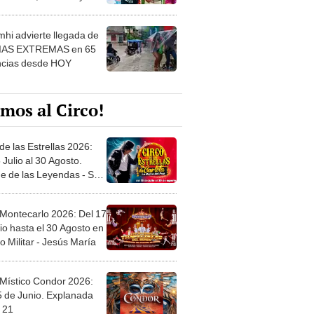
 ver
hi advierte llegada de
IAS EXTREMAS en 65
ncias desde HOY
mos al Circo!
de las Estrellas 2026:
 Julio al 30 Agosto.
e de las Leyendas - San
l
 Montecarlo 2026: Del 17
io hasta el 30 Agosto en
o Militar - Jesús María
 Místico Condor 2026:
5 de Junio. Explanada
 21