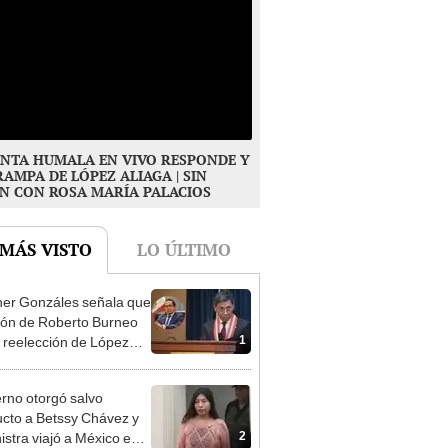
NTA HUMALA EN VIVO RESPONDE Y
RAMPA DE LÓPEZ ALIAGA | SIN
N CON ROSA MARÍA PALACIOS
 MÁS VISTO
LO ÚLTIMO
er Gonzáles señala que
ión de Roberto Burneo
1
 reelección de López
a no representan al JNE
rno otorgó salvo
cto a Betssy Chávez y
2
istra viajó a México en