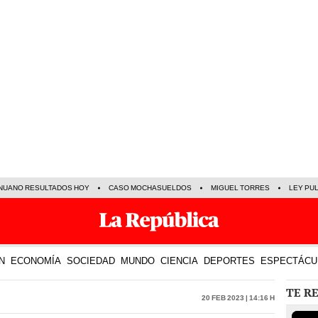
NUANO RESULTADOS HOY
CASO MOCHASUELDOS
MIGUEL TORRES
LEY PU
N
ECONOMÍA
SOCIEDAD
MUNDO
CIENCIA
DEPORTES
ESPECTÁCU
TE R
20 Feb 2023 | 14:16 h