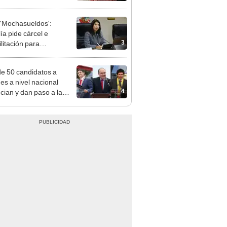
adrugada
'Mochasueldos':
ía pide cárcel e
3
litación para
gresista fujimorista
 Cordero Jon Tay
e 50 candidatos a
des a nivel nacional
4
cian y dan paso a la
cción encubierta