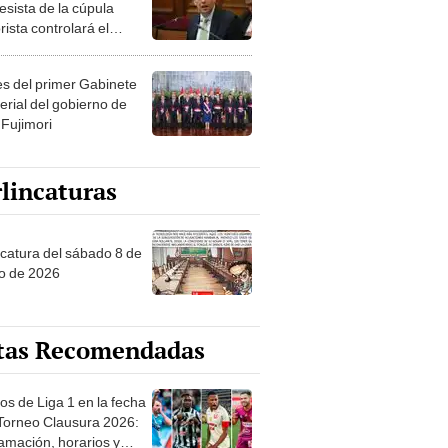
esista de la cúpula
rista controlará el
r año del Senado
les del primer Gabinete
erial del gobierno de
 Fujimori
lincaturas
ncatura del sábado 8 de
o de 2026
tas Recomendadas
os de Liga 1 en la fecha
 Torneo Clausura 2026:
amación, horarios y