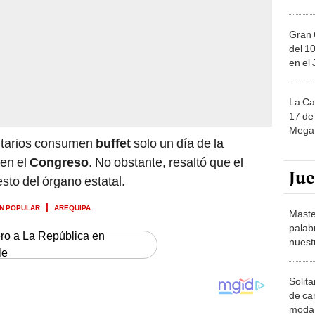
Gran 
del 10
en el
La Ca
17 de 
Mega 
entarios consumen
buffet
solo un día de la
 en el
Congreso
. No obstante, resaltó que el
Ju
sto del órgano estatal.
N POPULAR
AREQUIPA
Maste
palab
ero a La República en
nuest
le
Solita
de ca
moda.