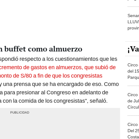
dónde
Senam
LLUV
provi
n buffet como almuerzo
¡Va
spondió respecto a los cuestionamientos que les
Circo 
ncremento de gastos en almuerzos, que subió de
del 15
onto de S/80 a fin de que los congresistas
Parqu
ay una prensa que se ha encargado de eso. Como
Migue
a para presionar al Congreso en adelanto de
Circo
 con la comida de los congresistas”, señaló.
de Jul
Círcul
Circo
Del 2
Costa