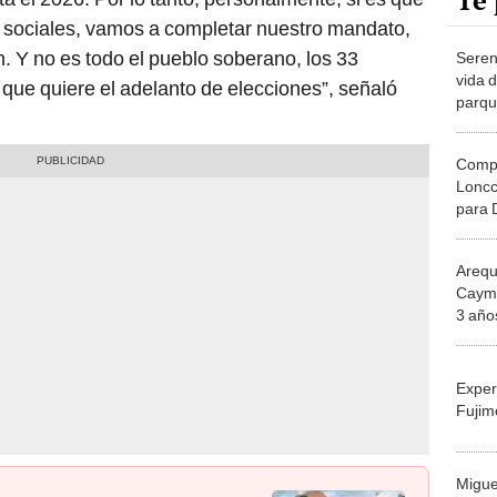
Te 
s sociales, vamos a completar nuestro mandato,
ón. Y no es todo el pueblo soberano, los 33
Seren
vida 
 que quiere el adelanto de elecciones”, señaló
parqu
Compa
Loncc
para D
Congr
Arequ
Cayma
3 año
Exper
Fujim
Migue