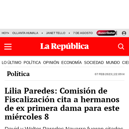
HOY
OLLANTA HUMALA
JANET TELLO
7 DE AGOSTO
TINKA RESULTADOS
LO ÚLTIMO
POLÍTICA
OPINIÓN
ECONOMÍA
SOCIEDAD
MUNDO
CIE
Política
07 Feb 2023 | 22:09 h
Lilia Paredes: Comisión de
Fiscalización cita a hermanos
de ex primera dama para este
miércoles 8