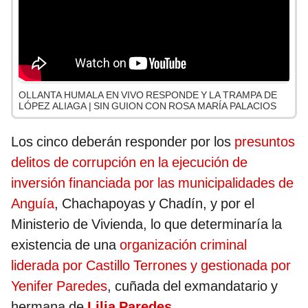
OLLANTA HUMALA EN VIVO RESPONDE Y LA TRAMPA DE
LÓPEZ ALIAGA | SIN GUION CON ROSA MARÍA PALACIOS
Los cinco deberán responder por los
presuntos
delitos de corrupción en la ejecución de
inversión financiada por las municipalidades de
Anguía
, Chachapoyas y Chadín, y por el
Ministerio de Vivienda, lo que determinaría la
existencia de una
organización criminal
liderada por Castillo Terrones y gestionada por
Yenifer Paredes
, cuñada del exmandatario y
hermana de
Lilia Paredes
.