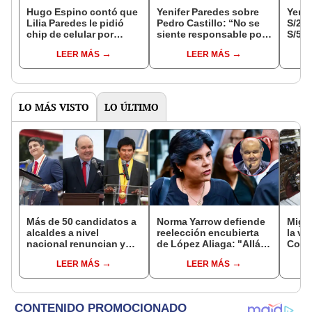
Hugo Espino contó que
Yenifer Paredes sobre
Yeni
Lilia Paredes le pidió
Pedro Castillo: “No se
S/2.0
chip de celular por
siente responsable por
S/50.
miedo a ser
las muertes porque no
LEER MÁS
LEER MÁS
"chuponeada"
está gobernando”
LO MÁS VISTO
LO ÚLTIMO
Más de 50 candidatos a
Norma Yarrow defiende
Migue
alcaldes a nivel
reelección encubierta
la vi
nacional renuncian y
de López Aliaga: "Allá el
Congr
dan paso a la reelección
Jurado que se deja
proye
LEER MÁS
LEER MÁS
encubierta
sacar la vuelta"
plant
pres