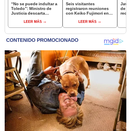
“No se puede indultar a
Seis visitantes
Javie
Toledo”: Ministro de
registraron reuniones
de D
Justicia descarta
con Keiko Fujimori en
recha
beneficio para el
las mismas horas que la
causa
LEER MÁS
LEER MÁS
exmandatario
presidenta se
presi
encontraba en Junín