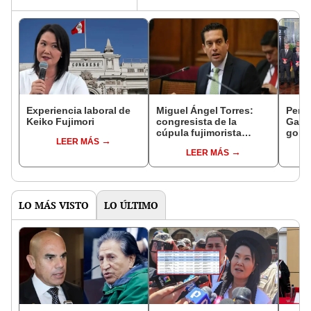
Experiencia laboral de
Miguel Ángel Torres:
Perfi
Keiko Fujimori
congresista de la
Gabin
cúpula fujimorista
gobi
LEER MÁS
controlará el primer año
Fujim
LEER MÁS
del Senado
LO MÁS VISTO
LO ÚLTIMO