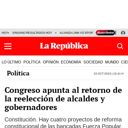
HOY
SINUANO RESULTADOS HOY
ALIANZA LIMA VS SPORT BOYS
JORGE MES
LO ÚLTIMO
POLÍTICA
OPINIÓN
ECONOMÍA
SOCIEDAD
MUNDO
CIE
Política
22 Oct 2022 | 18:41 h
Congreso apunta al retorno de
la reelección de alcaldes y
gobernadores
Constitución. Hay cuatro proyectos de reforma
constitucional de las bancadas Fuerza Popular,