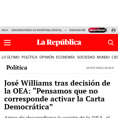
HOY
UNIVERSITARIO VS SPORTING CRISTAL
SINUANO RESULTADOS HOY
CA
LO ÚLTIMO
POLÍTICA
OPINIÓN
ECONOMÍA
SOCIEDAD
MUNDO
CIE
Política
20 Oct 2022 | 16:40 h
José Williams tras decisión de
la OEA: “Pensamos que no
corresponde activar la Carta
Democrática”