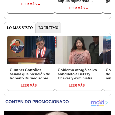
cúpula fujimorista
gobi
LEER MÁS
controlará el primer año
Fujim
LEER MÁS
del Senado
LO MÁS VISTO
LO ÚLTIMO
Gunther Gonzáles
Gobierno otorgó salvo
Gobi
señala que posición de
conducto a Betssy
de P
Roberto Burneo sobre
Chávez y exministra
renun
reelección de López
viajó a México en la
Bolua
LEER MÁS
LEER MÁS
Aliaga no representan al
madrugada
falle
JNE