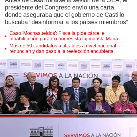
Antes de desarrollarse la sesión de la OEA, el
presidente del Congreso envío una carta
donde aseguraba que el gobierno de Castillo
buscaba “desinformar a los países miembros”.
Caso 'Mochasueldos': Fiscalía pide cárcel e
inhabilitación para excongresista fujimorista María
Cordero Jon Tay
Más de 50 candidatos a alcaldes a nivel nacional
renuncian y dan paso a la reelección encubierta