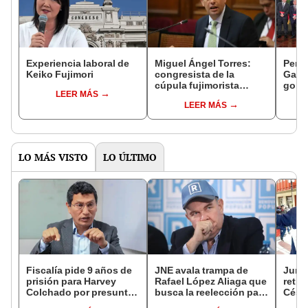
Experiencia laboral de
Miguel Ángel Torres:
Perfi
Keiko Fujimori
congresista de la
Gabin
cúpula fujimorista
gobi
LEER MÁS
controlará el primer año
Fujim
LEER MÁS
del Senado
LO MÁS VISTO
LO ÚLTIMO
Fiscalía pide 9 años de
JNE avala trampa de
Junto
prisión para Harvey
Rafael López Aliaga que
retro
Colchado por presunta
busca la reelección para
César
negociación
la Municipalidad de
será 