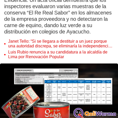
Evidencia. Un acta oficial demuestra que los
inspectores evaluaron varias muestras de la
conserva “El Re Real Sabor” en los almacenes
de la empresa proveedora y no detectaron la
carne de equino, dando luz verde a su
distribución en colegios de Ayacucho.
Janet Tello: “Si se llegara a destituir a un juez porque
una autoridad discrepa, se eliminaría la independencia
judicial”
Luis Rubio renuncia a su candidatura a la alcaldía de
Lima por Renovación Popular