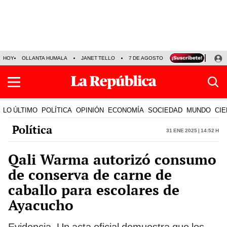
HOY
OLLANTA HUMALA
JANET TELLO
7 DE AGOSTO
TINKA RESULTADOS
LO ÚLTIMO
POLÍTICA
OPINIÓN
ECONOMÍA
SOCIEDAD
MUNDO
CIE
Política
31 Ene 2025 | 14:52 h
Qali Warma autorizó consumo
de conserva de carne de
caballo para escolares de
Ayacucho