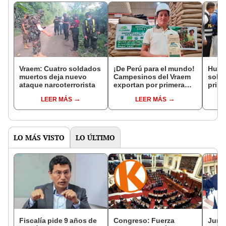
Vraem: Cuatro soldados
¡De Perú para el mundo!
Huán
muertos deja nuevo
Campesinos del Vraem
solic
ataque narcoterrorista
exportan por primera
prisi
vez 20 toneladas de café
contr
LEER MÁS
LEER MÁS
a Canadá
vincu
LO MÁS VISTO
LO ÚLTIMO
Fiscalía pide 9 años de
Congreso: Fuerza
Junto