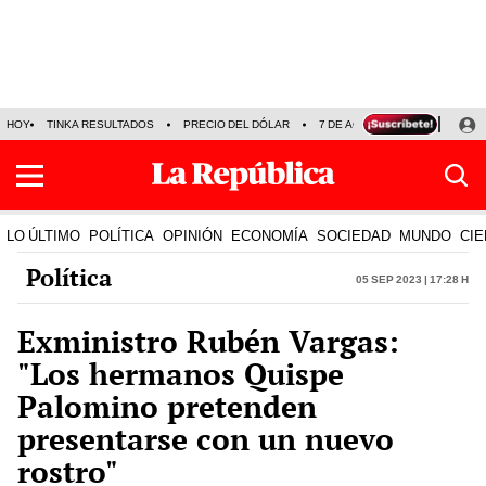
HOY
TINKA RESULTADOS
PRECIO DEL DÓLAR
7 DE AGOSTO
OLLANTA H
LO ÚLTIMO
POLÍTICA
OPINIÓN
ECONOMÍA
SOCIEDAD
MUNDO
CIE
Política
05 Sep 2023 | 17:28 h
Exministro Rubén Vargas:
"Los hermanos Quispe
Palomino pretenden
presentarse con un nuevo
rostro"