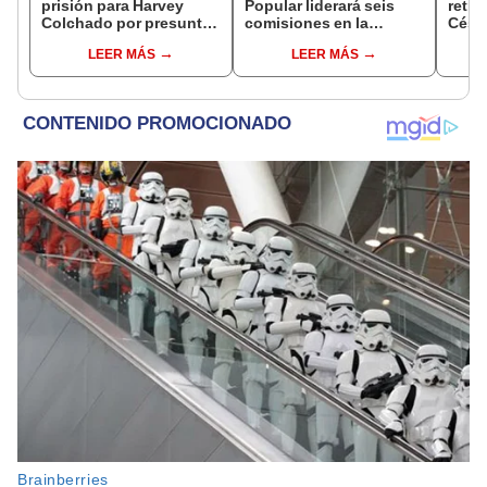
prisión para Harvey
Popular liderará seis
retro
Colchado por presunta
comisiones en la
César
negociación
Cámara de Diputados
será 
LEER MÁS
LEER MÁS
incompatible y falsedad
Comis
ideológica