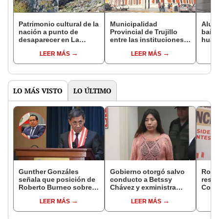
Patrimonio cultural de la
Municipalidad
Alumn
nación a punto de
Provincial de Trujillo
baila
desaparecer en La
entre las instituciones
huain
Libertad: ¿cuál es y por
con mayor corrupción
emot
LEER MÁS
LEER MÁS
qué?
Trujil
LO MÁS VISTO
LO ÚLTIMO
Gunther Gonzáles
Gobierno otorgó salvo
Robe
señala que posición de
conducto a Betssy
respo
Roberto Burneo sobre
Chávez y exministra
Cong
reelección de López
viajó a México en la
reele
LEER MÁS
LEER MÁS
Aliaga no representan al
madrugada
de al
JNE