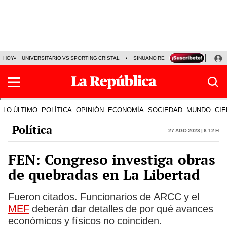
HOY
UNIVERSITARIO VS SPORTING CRISTAL
SINUANO RESULTADOS HOY
CA
LO ÚLTIMO
POLÍTICA
OPINIÓN
ECONOMÍA
SOCIEDAD
MUNDO
CIE
Política
27 Ago 2023 | 6:12 h
FEN: Congreso investiga obras
de quebradas en La Libertad
Fueron citados. Funcionarios de ARCC y el
MEF
deberán dar detalles de por qué avances
económicos y físicos no coinciden.