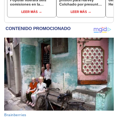
Popular liderará seis
prisión para Harvey
destr
comisiones en la
Colchado por presunta
Hered
Cámara de Diputados
negociación
el 20
LEER MÁS
LEER MÁS
incompatible y falsedad
ideológica