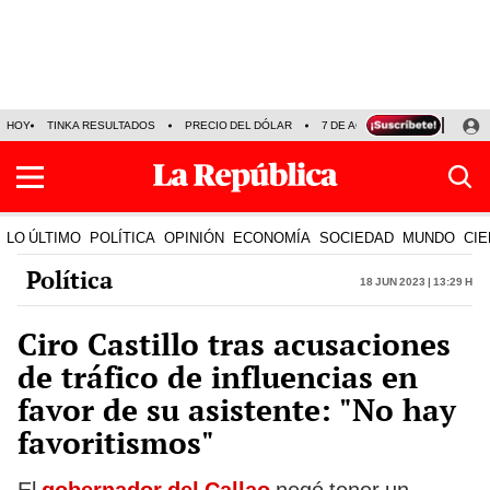
HOY
TINKA RESULTADOS
PRECIO DEL DÓLAR
7 DE AGOSTO
OLLANTA H
LO ÚLTIMO
POLÍTICA
OPINIÓN
ECONOMÍA
SOCIEDAD
MUNDO
CIE
Política
18 Jun 2023 | 13:29 h
Ciro Castillo tras acusaciones
de tráfico de influencias en
favor de su asistente: "No hay
favoritismos"