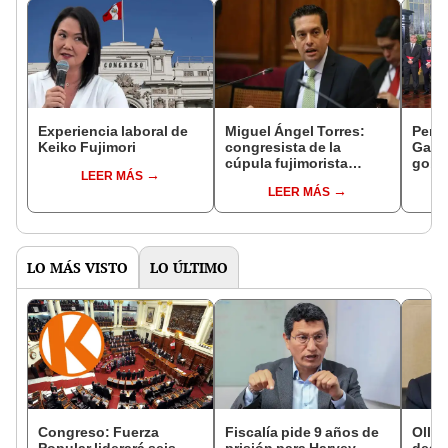
Experiencia laboral de
Miguel Ángel Torres:
Perfi
Keiko Fujimori
congresista de la
Gabin
cúpula fujimorista
gobi
LEER MÁS
controlará el primer año
Fujim
LEER MÁS
del Senado
LO MÁS VISTO
LO ÚLTIMO
Congreso: Fuerza
Fiscalía pide 9 años de
Ollan