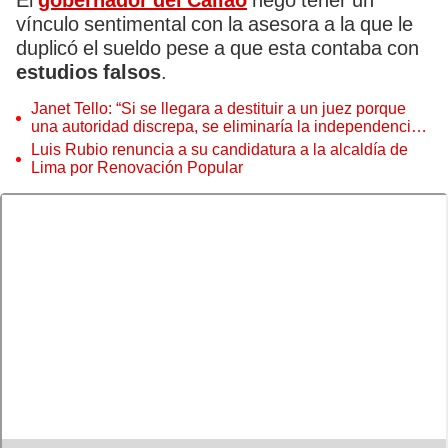
El
gobernador del Callao
negó tener un
vínculo sentimental con la asesora a la que le
duplicó el sueldo pese a que esta contaba con
estudios falsos
.
Janet Tello: “Si se llegara a destituir a un juez porque
una autoridad discrepa, se eliminaría la independencia
judicial”
Luis Rubio renuncia a su candidatura a la alcaldía de
Lima por Renovación Popular