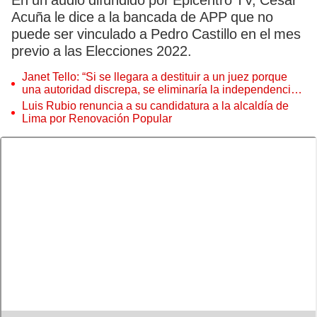
En un audio difundido por Epicentro TV, César
Acuña le dice a la bancada de APP que no
puede ser vinculado a Pedro Castillo en el mes
previo a las Elecciones 2022.
Janet Tello: “Si se llegara a destituir a un juez porque
una autoridad discrepa, se eliminaría la independencia
judicial”
Luis Rubio renuncia a su candidatura a la alcaldía de
Lima por Renovación Popular