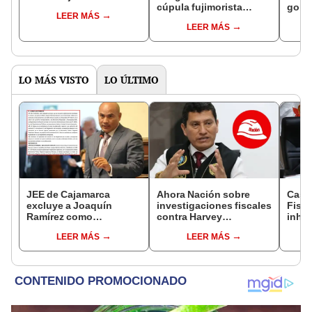
cúpula fujimorista
gobi
LEER MÁS
controlará el primer año
Fujim
LEER MÁS
del Senado
LO MÁS VISTO
LO ÚLTIMO
JEE de Cajamarca
Ahora Nación sobre
Caso
excluye a Joaquín
investigaciones fiscales
Fisca
Ramírez como
contra Harvey
inhab
candidato a gobernador
Colchado: "El Ministerio
exco
LEER MÁS
LEER MÁS
regional por ocultar
Público no puede ser
fujim
sentencia
utilizado políticamente"
Cord