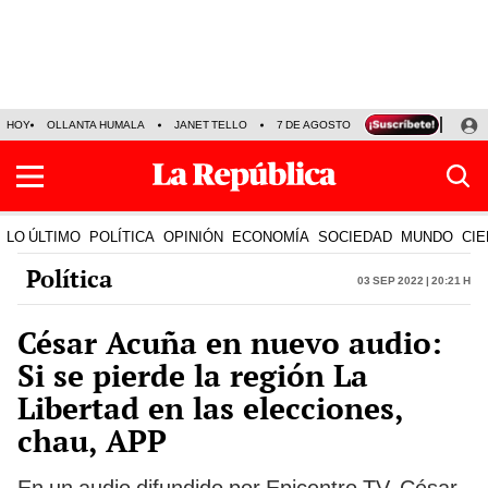
HOY
OLLANTA HUMALA
JANET TELLO
7 DE AGOSTO
TINKA RESULTADOS
LO ÚLTIMO
POLÍTICA
OPINIÓN
ECONOMÍA
SOCIEDAD
MUNDO
CIE
Política
03 Sep 2022 | 20:21 h
César Acuña en nuevo audio:
Si se pierde la región La
Libertad en las elecciones,
chau, APP