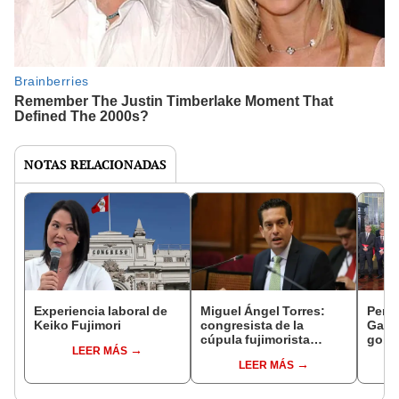
NOTAS RELACIONADAS
Experiencia laboral de
Miguel Ángel Torres:
Perfi
Keiko Fujimori
congresista de la
Gabin
cúpula fujimorista
gobi
LEER MÁS
controlará el primer año
Fujim
LEER MÁS
del Senado