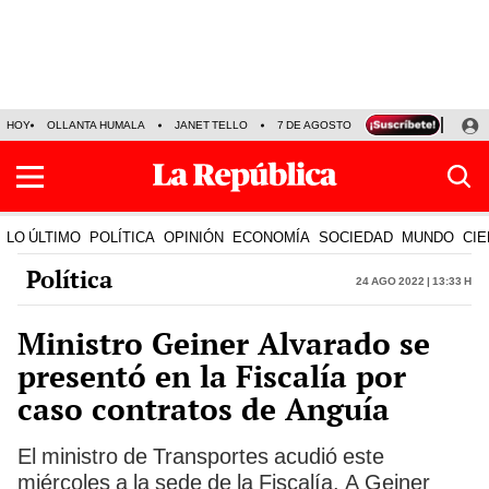
HOY
OLLANTA HUMALA
JANET TELLO
7 DE AGOSTO
TINKA RESULTADOS
LO ÚLTIMO
POLÍTICA
OPINIÓN
ECONOMÍA
SOCIEDAD
MUNDO
CIE
Política
24 Ago 2022 | 13:33 h
Ministro Geiner Alvarado se
presentó en la Fiscalía por
caso contratos de Anguía
El ministro de Transportes acudió este
miércoles a la sede de la Fiscalía. A Geiner