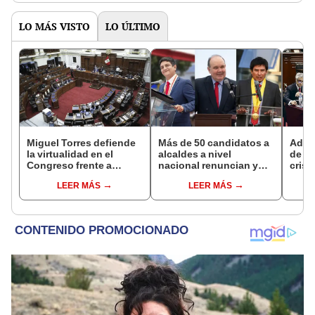
LO MÁS VISTO
LO ÚLTIMO
Miguel Torres defiende
Más de 50 candidatos a
Advi
la virtualidad en el
alcaldes a nivel
de O
Congreso frente a
nacional renuncian y
crisi
proyecto de ley que
dan paso a la reelección
LEER MÁS
LEER MÁS
plantea la
encubierta
presencialidad