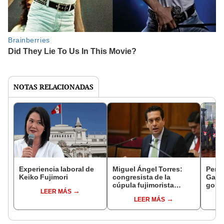
NOTAS RELACIONADAS
Experiencia laboral de
Miguel Ángel Torres:
Perfi
Keiko Fujimori
congresista de la
Gabin
cúpula fujimorista
gobi
LEER MÁS
controlará el primer año
Fujim
LEER MÁS
del Senado