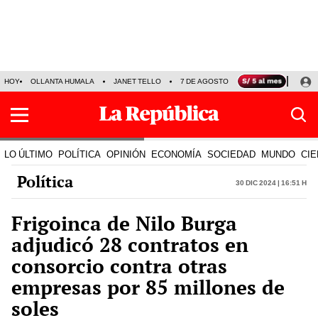
HOY
OLLANTA HUMALA
JANET TELLO
7 DE AGOSTO
TINKA RESULTADOS
LO ÚLTIMO
POLÍTICA
OPINIÓN
ECONOMÍA
SOCIEDAD
MUNDO
CIE
Política
30 Dic 2024 | 16:51 h
Frigoinca de Nilo Burga
adjudicó 28 contratos en
consorcio contra otras
empresas por 85 millones de
soles