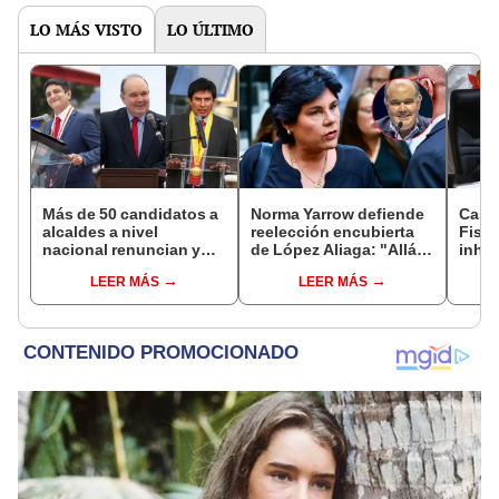
LO MÁS VISTO
LO ÚLTIMO
Más de 50 candidatos a
Norma Yarrow defiende
Caso
alcaldes a nivel
reelección encubierta
Fisca
nacional renuncian y
de López Aliaga: "Allá el
inhab
dan paso a la reelección
Jurado que se deja
exco
LEER MÁS
LEER MÁS
encubierta
sacar la vuelta"
fujim
Cord