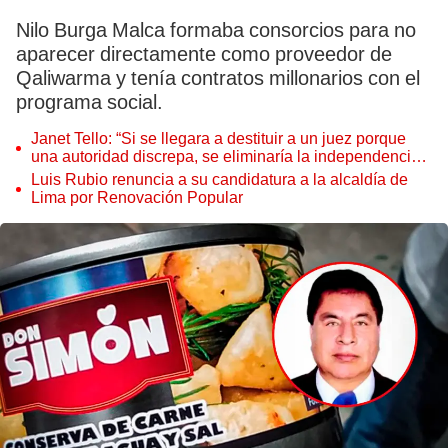
Nilo Burga Malca formaba consorcios para no
aparecer directamente como proveedor de
Qaliwarma y tenía contratos millonarios con el
programa social.
Janet Tello: “Si se llegara a destituir a un juez porque
una autoridad discrepa, se eliminaría la independencia
judicial”
Luis Rubio renuncia a su candidatura a la alcaldía de
Lima por Renovación Popular