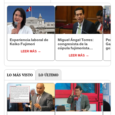
Experiencia laboral de
Miguel Ángel Torres:
Perfi
Keiko Fujimori
congresista de la
Gabin
cúpula fujimorista
gobi
LEER MÁS
controlará el primer año
Fujim
LEER MÁS
del Senado
LO MÁS VISTO
LO ÚLTIMO