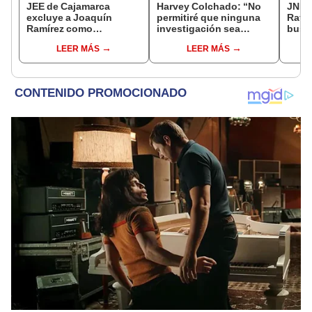
JEE de Cajamarca
Harvey Colchado: “No
JNE a
excluye a Joaquín
permitiré que ninguna
Rafae
Ramírez como
investigación sea
busca
candidato a gobernador
utilizada como presión
la Mu
LEER MÁS
LEER MÁS
regional por ocultar
política”
Lima
sentencia