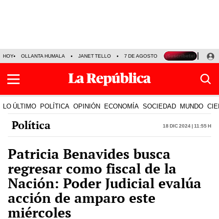
HOY
OLLANTA HUMALA
JANET TELLO
7 DE AGOSTO
TINKA RESULTADOS
LO ÚLTIMO
POLÍTICA
OPINIÓN
ECONOMÍA
SOCIEDAD
MUNDO
CIE
Política
18 Dic 2024 | 11:55 h
Patricia Benavides busca
regresar como fiscal de la
Nación: Poder Judicial evalúa
acción de amparo este
miércoles