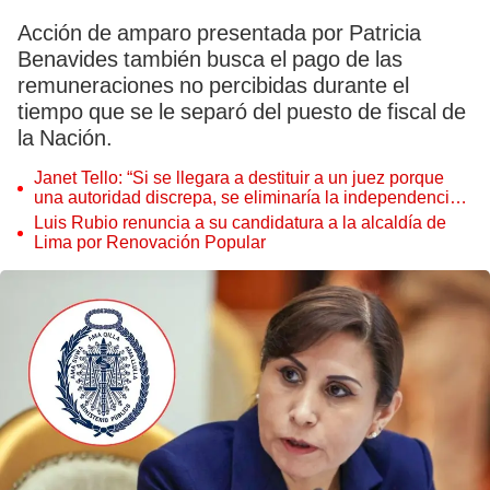
Acción de amparo presentada por Patricia
Benavides también busca el pago de las
remuneraciones no percibidas durante el
tiempo que se le separó del puesto de fiscal de
la Nación.
Janet Tello: “Si se llegara a destituir a un juez porque
una autoridad discrepa, se eliminaría la independencia
judicial”
Luis Rubio renuncia a su candidatura a la alcaldía de
Lima por Renovación Popular