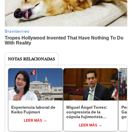
NOTAS RELACIONADAS
Experiencia laboral de
Miguel Ángel Torres:
Perfi
Keiko Fujimori
congresista de la
Gabin
cúpula fujimorista
gobi
LEER MÁS
controlará el primer año
Fujim
LEER MÁS
del Senado