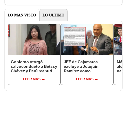
LO MÁS VISTO
LO ÚLTIMO
Gobierno otorgó
JEE de Cajamarca
Más d
salvoconducto a Betssy
excluye a Joaquín
alcal
Chávez y Perú reanuda
Ramírez como
nacio
relaciones diplomáticas
candidato a gobernador
dan p
LEER MÁS
LEER MÁS
con México
regional por ocultar
encu
sentencia