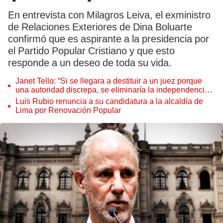
En entrevista con Milagros Leiva, el exministro
de Relaciones Exteriores de Dina Boluarte
confirmó que es aspirante a la presidencia por
el
Partido Popular Cristiano y que esto
responde a un deseo de toda su vida.
Janet Tello: “Si se llegara a destituir a un juez porque
una autoridad discrepa, se eliminaría la independencia
judicial”
Luis Rubio renuncia a su candidatura a la alcaldía de
Lima por Renovación Popular