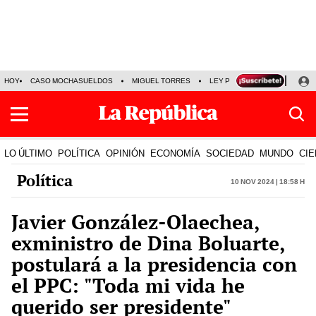
HOY
CASO MOCHASUELDOS
MIGUEL TORRES
LEY PULPÍN
PRECIO DEL
LO ÚLTIMO
POLÍTICA
OPINIÓN
ECONOMÍA
SOCIEDAD
MUNDO
CIE
Política
10 Nov 2024 | 18:58 h
Javier González-Olaechea,
exministro de Dina Boluarte,
postulará a la presidencia con
el PPC: "Toda mi vida he
querido ser presidente"