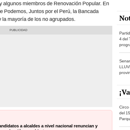
 y algunos miembros de Renovación Popular. En
de Podemos, Juntos por el Perú, la Bancada
No
 y la mayoría de los no agrupados.
Partid
4 del
progr
dónde
Senam
LLUV
provi
¡Va
Circo 
del 15
Parqu
Migue
ndidatos a alcaldes a nivel nacional renuncian y