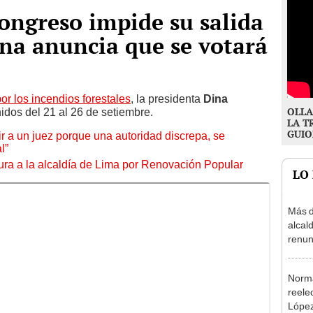
ongreso impide su salida
ana anuncia que se votará
or los incendios forestales
, la presidenta
Dina
OLLA
nidos del 21 al 26 de setiembre.
LA T
GUIO
tuir a un juez porque una autoridad discrepa, se
l”
ura a la alcaldía de Lima por Renovación Popular
LO
Más d
alcal
renun
reele
Norma
reele
López