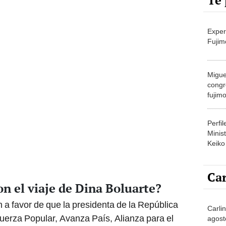
Te 
Exper
Fujim
Migue
congr
fujimo
prime
Perfi
Minist
Keiko
Car
n el viaje de Dina Boluarte?
n a favor de que la presidenta de la República
Carli
 Fuerza Popular, Avanza País, Alianza para el
agost