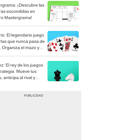
rgrama: ¡Descubre las
ras escondidas en
ro Mastergrama!
rio: El legendario juego
rtas que nunca pasa de
 Organiza el mazo y
stra tu habilidad.
z: El rey de los juegos
trategia. Mueve tus
, anticipa al rival y
gue el jaque mate.