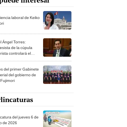
puede interesar
iencia laboral de Keiko
ori
l Ángel Torres:
esista de la cúpula
rista controlará el
r año del Senado
les del primer Gabinete
erial del gobierno de
 Fujimori
lincaturas
ncatura del jueves 6 de
o de 2026