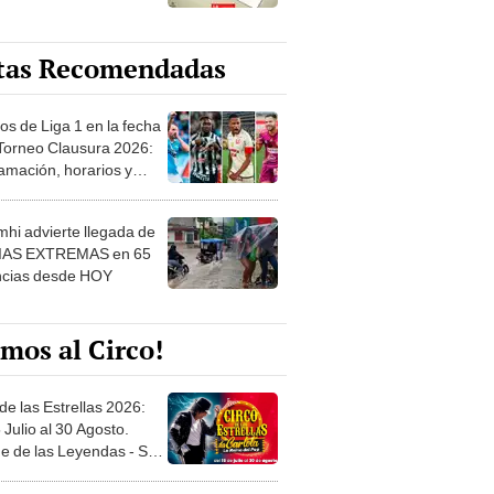
tas Recomendadas
os de Liga 1 en la fecha
 Torneo Clausura 2026:
amación, horarios y
 ver
hi advierte llegada de
IAS EXTREMAS en 65
ncias desde HOY
mos al Circo!
de las Estrellas 2026:
 Julio al 30 Agosto.
e de las Leyendas - San
l