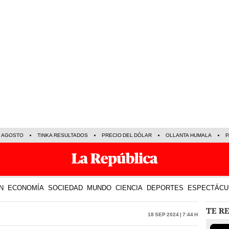
E AGOSTO
TINKA RESULTADOS
PRECIO DEL DÓLAR
OLLANTA HUMALA
P
N
ECONOMÍA
SOCIEDAD
MUNDO
CIENCIA
DEPORTES
ESPECTÁCU
TE R
18 Sep 2024 | 7:44 h