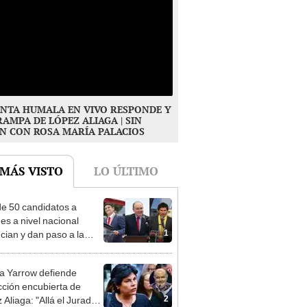
NTA HUMALA EN VIVO RESPONDE Y
RAMPA DE LÓPEZ ALIAGA | SIN
N CON ROSA MARÍA PALACIOS
 MÁS VISTO
LO ÚLTIMO
e 50 candidatos a
des a nivel nacional
1
cian y dan paso a la
cción encubierta
 Yarrow defiende
cción encubierta de
2
 Aliaga: "Allá el Jurado