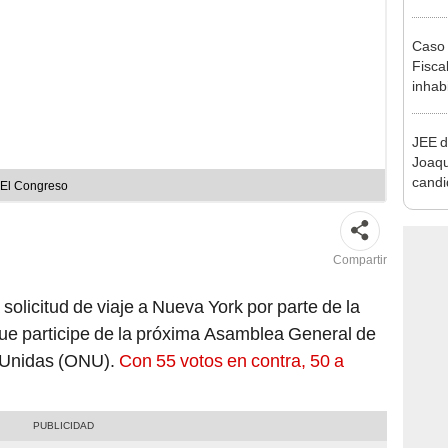
que s
Caso 
Fiscal
inhabi
excon
María
JEE d
Joaq
candi
: El Congreso
regio
Compartir
solicitud de viaje a Nueva York por parte de la
ue participe de la próxima Asamblea General de
s Unidas (ONU).
Con 55 votos en contra, 50 a