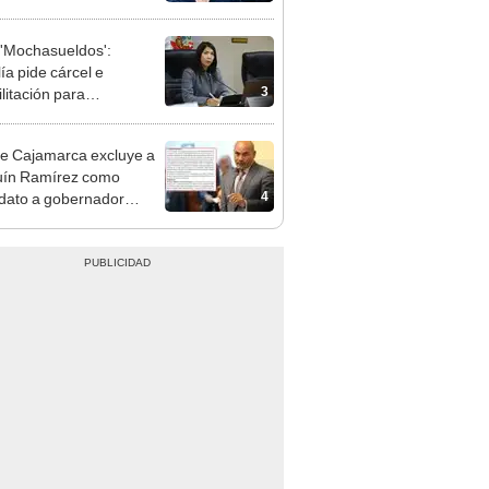
e deja sacar la vuelta"
'Mochasueldos':
ía pide cárcel e
3
litación para
gresista fujimorista
 Cordero Jon Tay
e Cajamarca excluye a
uín Ramírez como
4
dato a gobernador
nal por ocultar sentencia