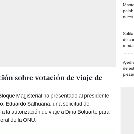
Maste
palab
nuest
Solita
de ca
moda.
demue
Ajedre
de es
piezas
ión sobre votación de viaje de
consi
Bloque Magisterial ha presentado al presidente
o, Eduardo Salhuana, una solicitud de
a la autorización de viaje a Dina Boluarte para
eral de la ONU.