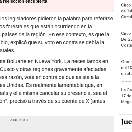
a reelección encubierta
Circo
de Jul
Círcul
rios legisladores pidieron la palabra para referirse
os forestales que están ocurriendo en la
Circo
países de la región. En ese contexto, es que la
Del 2
lo, explicó que su voto en contra se debía la
Costa
stales.
enta Boluarte en Nueva York. La necesitamos en
Gran 
del 10
Cusco y otras regiones gravemente afectadas
en el
esa razón, voté en contra de que asista a la
es Unidas. Es realmente lamentable que, en
La Ca
país y ella misma cancelar su presencia, sea el
17 de 
n”, precisó a través de su cuenta de X (antes
Mega 
Ju