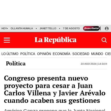
HOY
OLLANTA HUMALA
JANET TELLO
7 DE AGOSTO
TINKA RESULTADOS
LO ÚLTIMO
POLÍTICA
OPINIÓN
ECONOMÍA
SOCIEDAD
MUNDO
CIE
Política
24 Ago 2024 | 14:34 h
Congreso presenta nuevo
proyecto para cesar a Juan
Carlos Villena y Javier Arévalo
cuando acaben sus gestiones