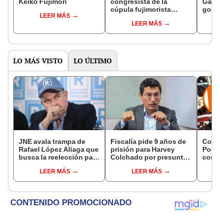
Keiko Fujimori
congresista de la
Gabin
cúpula fujimorista
gobi
LEER MÁS
controlará el primer año
Fujim
LEER MÁS
del Senado
LO MÁS VISTO
LO ÚLTIMO
JNE avala trampa de
Fiscalía pide 9 años de
Cong
Rafael López Aliaga que
prisión para Harvey
Popul
busca la reelección para
Colchado por presunta
comis
la Municipalidad de
negociación
Cáma
LEER MÁS
LEER MÁS
Lima
incompatible y falsedad
ideológica