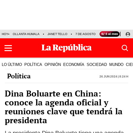
HOY
OLLANTA HUMALA
JANET TELLO
7 DE AGOSTO
TINKA RESULTADOS
LO ÚLTIMO
POLÍTICA
OPINIÓN
ECONOMÍA
SOCIEDAD
MUNDO
CIE
Política
26 Jun 2024 | 8:24 h
Dina Boluarte en China:
conoce la agenda oficial y
reuniones clave que tendrá la
presidenta