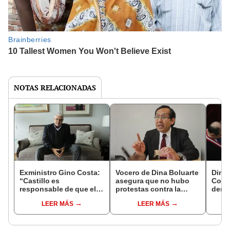
NOTAS RELACIONADAS
Exministro Gino Costa:
Vocero de Dina Boluarte
Dina 
“Castillo es
asegura que no hubo
Congr
responsable de que el
protestas contra la
denun
Congreso tenga el
presidenta durante
pero
LEER MÁS
LEER MÁS
poder que tiene hoy
actividad en VMT
día”.