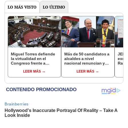
LO MÁS VISTO
LO ÚLTIMO
Miguel Torres defiende
Más de 50 candidatos a
JEE 
la virtualidad en el
alcaldes a nivel
excl
Congreso frente a
nacional renuncian y
Ramí
proyecto de ley que
dan paso a la reelección
cand
LEER MÁS
LEER MÁS
plantea la
encubierta
regio
presencialidad
sent