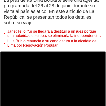
La presidenta Dina Boluarte tiene una agenda
programada del 26 al 28 de junio durante su
visita al país asiático. En este artículo de La
República, se presentan todos los detalles
sobre su viaje.
Janet Tello: “Si se llegara a destituir a un juez porque
una autoridad discrepa, se eliminaría la independencia
judicial”
Luis Rubio renuncia a su candidatura a la alcaldía de
Lima por Renovación Popular