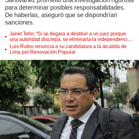
Santiváñez prometió una investigación rigurosa
para determinar posibles responsabilidades.
De haberlas, aseguró que se dispondrían
sanciones.
Janet Tello: “Si se llegara a destituir a un juez porque
una autoridad discrepa, se eliminaría la independencia
judicial”
Luis Rubio renuncia a su candidatura a la alcaldía de
Lima por Renovación Popular