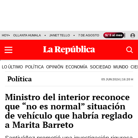
HOY
OLLANTA HUMALA
JANET TELLO
7 DE AGOSTO
TINKA RESULTADOS
LO ÚLTIMO
POLÍTICA
OPINIÓN
ECONOMÍA
SOCIEDAD
MUNDO
CIE
Política
05 Jun 2024 | 16:20 h
Ministro del interior reconoce
que “no es normal” situación
de vehículo que habría reglado
a Marita Barreto