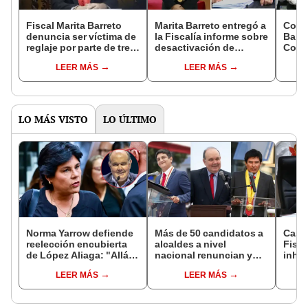
Fiscal Marita Barreto
Marita Barreto entregó a
Cong
denuncia ser víctima de
la Fiscalía informe sobre
Barre
reglaje por parte de tres
desactivación de
Colc
policías
equipo PNP que
prese
LEER MÁS
LEER MÁS
apoyaba al Eficcop
Comi
Fisca
LO MÁS VISTO
LO ÚLTIMO
Norma Yarrow defiende
Más de 50 candidatos a
Caso
reelección encubierta
alcaldes a nivel
Fisca
de López Aliaga: "Allá el
nacional renuncian y
inhab
Jurado que se deja
dan paso a la reelección
exco
LEER MÁS
LEER MÁS
sacar la vuelta"
encubierta
fujim
Cord