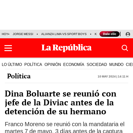
HOY
JORGE MESSI
ALIANZA LIMA VS SPORT BOYS
KENJI FUJIMORI
PRE
LO ÚLTIMO
POLÍTICA
OPINIÓN
ECONOMÍA
SOCIEDAD
MUNDO
CIE
Política
10 May 2024 | 14:11 h
Dina Boluarte se reunió con
jefe de la Diviac antes de la
detención de su hermano
Franco Moreno se reunió con la mandataria el
martes 7 de mayo, 3 días antes de la captura