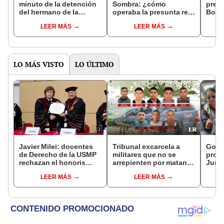
minuto de la detención
Sombra: ¿cómo
presi
del hermano de la
operaba la presunta red
Bolua
presidenta por la
criminal de Nicanor
asce
LEER MÁS
LEER MÁS
Fiscalía y Diviac
Boluarte?
si ar
Nica
LO MÁS VISTO
LO ÚLTIMO
Javier Milei: docentes
Tribunal excarcela a
Gobie
de Derecho de la USMP
militares que no se
prom
rechazan el honoris
arrepienten por matanza
Junín
causa otorgado al
de cinco civiles
damn
LEER MÁS
LEER MÁS
presidente de Argentina
se qu