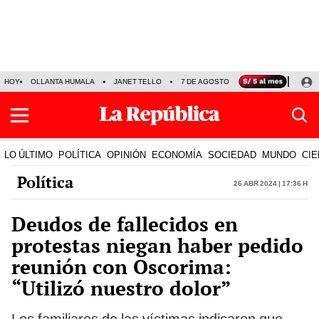
HOY
OLLANTA HUMALA
JANET TELLO
7 DE AGOSTO
TINKA RESULTADOS
LO ÚLTIMO
POLÍTICA
OPINIÓN
ECONOMÍA
SOCIEDAD
MUNDO
CIE
Política
26 Abr 2024 | 17:36 h
Deudos de fallecidos en
protestas niegan haber pedido
reunión con Oscorima:
“Utilizó nuestro dolor”