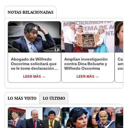
NOTAS RELACIONADAS
Abogado de Wilfredo
Amplían investigación
Caso 
Oscorima solicitará que
contra Dina Boluarte y
amplí
se le tome declaración
Wilfredo Oscorima
contr
por caso Rolex
Wilfr
LEER MÁS
LEER MÁS
cohe
LO MÁS VISTO
LO ÚLTIMO