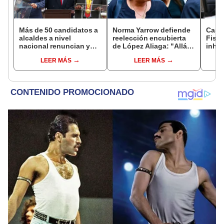
Más de 50 candidatos a
Norma Yarrow defiende
Caso
alcaldes a nivel
reelección encubierta
Fisca
nacional renuncian y
de López Aliaga: "Allá el
inhab
dan paso a la reelección
Jurado que se deja
exco
LEER MÁS
LEER MÁS
encubierta
sacar la vuelta"
fujim
Cord