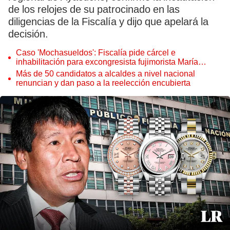
de los relojes de su patrocinado en las
diligencias de la Fiscalía y dijo que apelará la
decisión.
Caso 'Mochasueldos': Fiscalía pide cárcel e
inhabilitación para excongresista fujimorista María
Cordero Jon Tay
Más de 50 candidatos a alcaldes a nivel nacional
renuncian y dan paso a la reelección encubierta