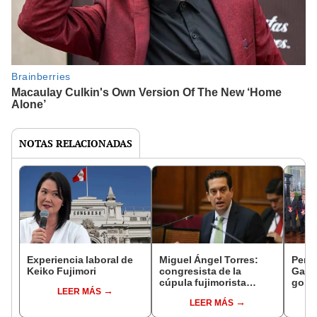
NOTAS RELACIONADAS
Experiencia laboral de
Miguel Ángel Torres:
Perfi
Keiko Fujimori
congresista de la
Gabin
cúpula fujimorista
gobi
LEER MÁS
controlará el primer año
Fujim
LEER MÁS
del Senado