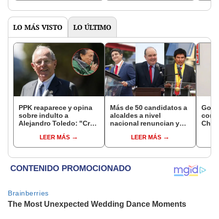
LO MÁS VISTO
LO ÚLTIMO
PPK reaparece y opina
Más de 50 candidatos a
Gobi
sobre indulto a
alcaldes a nivel
cond
Alejandro Toledo: "Creo
nacional renuncian y
Cháve
que no debe morir en la
dan paso a la reelección
viajó
LEER MÁS
LEER MÁS
cárcel"
encubierta
madr