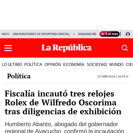
HOY
UNIVERSITARIO VS SPORTING CRISTAL
SINUANO RESULTADOS HOY
CA
LO ÚLTIMO
POLÍTICA
OPINIÓN
ECONOMÍA
SOCIEDAD
MUNDO
CIE
Política
10 Abr 2024 | 16:05 h
Fiscalía incautó tres relojes
Rolex de Wilfredo Oscorima
tras diligencias de exhibición
Humberto Abanto, abogado del gobernador
regional de Ayacucho, confirmó la incautación