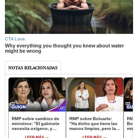
NOTAS RELACIONADAS
RMP sobre cambios de
RMP sobre Boluarte:
RMP 
ministros: “El gabinete
“Ha dicho que tiene las
Bolua
necesita oxígeno, y
manos limpias, pero las
minti
Dina Boluarte,
muñecas están llenas
julio
LEER MÁS
LEER MÁS