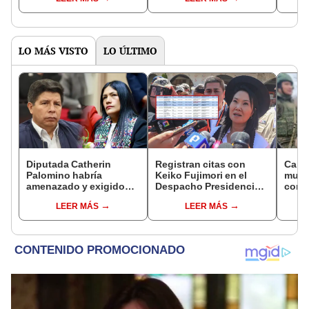
resucitación”
de Rolex”
que 
LO MÁS VISTO
LO ÚLTIMO
Diputada Catherin
Registran citas con
Canci
Palomino habría
Keiko Fujimori en el
muert
amenazado y exigido
Despacho Presidencial
compa
S/300 mil a familiares de
mientras ella estaba de
114 d
LEER MÁS
LEER MÁS
Pedro Castillo tras
viaje
capt
insultarlos por
WhatsApp