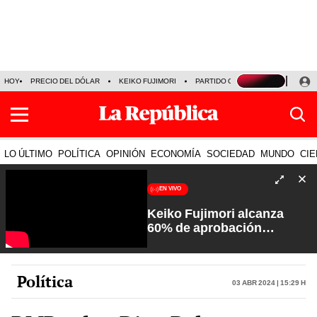
HOY
PRECIO DEL DÓLAR
KEIKO FUJIMORI
PARTIDO OBRAS
ARMONÍA 10
LO ÚLTIMO
POLÍTICA
OPINIÓN
ECONOMÍA
SOCIEDAD
MUNDO
CIE
EN VIVO
Keiko Fujimori alcanza
60% de aprobación
ciudadana | Sin Guion con
Rosa María Palacios
Política
03 Abr 2024 | 15:29 h