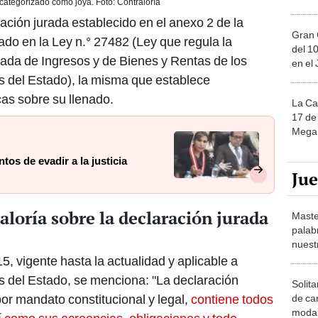
 categorizado como joya. Foto: Contraloría
ción jurada establecido en el anexo 2 de la
Gran 
o en la Ley n.° 27482 (Ley que regula la
del 10
rada de Ingresos y de Bienes y Rentas de los
en el
os del Estado), la misma que establece
cas sobre su llenado.
La Ca
17 de 
Mega 
tos de evadir a la justicia
Ju
aloría sobre la declaración jurada
Maste
palab
nuest
, vigente hasta la actualidad y aplicable a
os del Estado, se menciona: "La declaración
Solita
or mandato constitucional y legal,
contiene todos
de ca
moda.