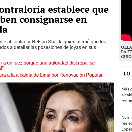
ontraloría establece que
deben consignarse en
da
te al contralor Nelson Shack, quien afirmó que los
OLLA
ados a detallar las posesiones de joyas en sus
LA T
GUIO
tuir a un juez porque una autoridad discrepa, se
l”
LO
ura a la alcaldía de Lima por Renovación Popular
Más d
alcal
renun
reele
Norma
reele
López