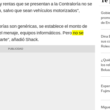
Te 
y rentas que se presentan a la Contraloría no se
en, salvo que sean vehículos motorizados",
Gobie
promo
de En
gorías son genéricas, se establece el monto de
 el menaje, equipos informáticos. Pero
no se
Dina 
 arte", añadió Shack.
sus c
Rolex
¿Quié
los re
Bolua
de La
Exper
Fujim
Migue