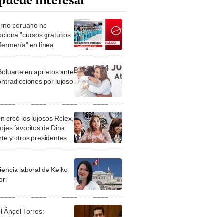
puede interesar
rno peruano no
ciona "cursos gratuitos
fermería" en línea
Boluarte en aprietos ante
ontradicciones por lujoso
n creó los lujosos Rolex,
lojes favoritos de Dina
rte y otros presidentes
tinoamérica?
iencia laboral de Keiko
ori
l Ángel Torres: