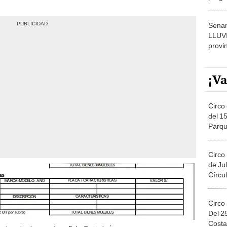
dónde
Senam
LLUV
provi
¡Va
Circo 
del 15
Parqu
Migue
Circo
de Jul
Círcul
Circo
Del 2
Costa