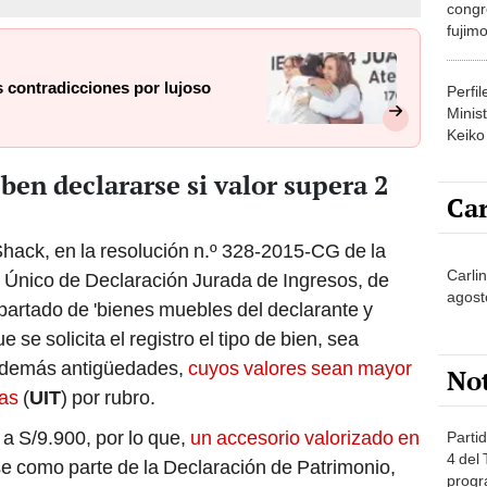
congr
fujimo
prime
s contradicciones por lujoso
Perfi
Minist
Keiko
eben declararse si valor supera 2
Car
hack, en la resolución n.º 328-2015-CG de la
Carli
Único de Declaración Jurada de Ingresos, de
agost
partado de 'bienes muebles del declarante y
 se solicita el registro el tipo de bien, sea
 y demás antigüedades,
cuyos valores sean mayor
No
ias
(
UIT
) por rubro.
a S/9.900, por lo que,
un accesorio valorizado en
Partid
4 del
se como parte de la Declaración de Patrimonio,
progr