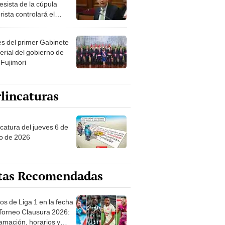
esista de la cúpula
rista controlará el
r año del Senado
les del primer Gabinete
erial del gobierno de
 Fujimori
lincaturas
ncatura del jueves 6 de
o de 2026
tas Recomendadas
os de Liga 1 en la fecha
 Torneo Clausura 2026:
amación, horarios y