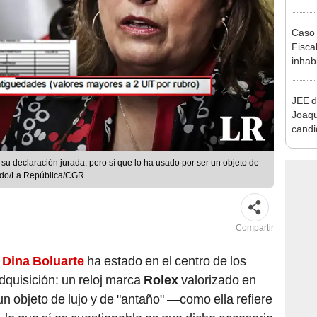
que s
Caso 
Fiscal
inhabi
excon
María
JEE d
Joaq
candi
regio
 su declaración jurada, pero sí que lo ha usado por ser un objeto de
iedo/La República/CGR
Compartir
a
Dina Boluarte
ha estado en el centro de los
dquisición: un reloj marca
Rolex
valorizado en
 objeto de lujo y de "antaño" —como ella refiere