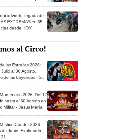
 ver
hi advierte llegada de
IAS EXTREMAS en 65
ncias desde HOY
mos al Circo!
de las Estrellas 2026:
 Julio al 30 Agosto.
e de las Leyendas - San
l
 Montecarlo 2026: Del 17
io hasta el 30 Agosto en
o Militar - Jesús María
 Místico Condor 2026:
5 de Junio. Explanada
 21