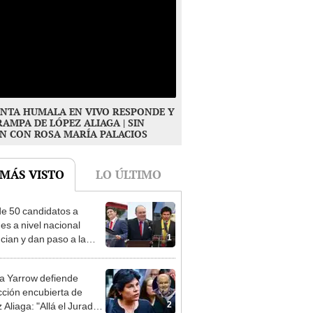
NTA HUMALA EN VIVO RESPONDE Y
RAMPA DE LÓPEZ ALIAGA | SIN
N CON ROSA MARÍA PALACIOS
 MÁS VISTO
LO ÚLTIMO
e 50 candidatos a
des a nivel nacional
1
cian y dan paso a la
cción encubierta
 Yarrow defiende
cción encubierta de
2
 Aliaga: "Allá el Jurado