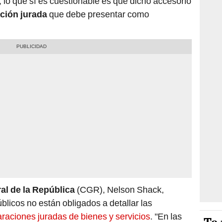
o, lo que sí es cuestionable es que dicho accesorio
ción jurada
que debe presentar como
al de la República
(CGR), Nelson Shack,
licos no están obligados a detallar las
araciones juradas de bienes y servicios
. "En las