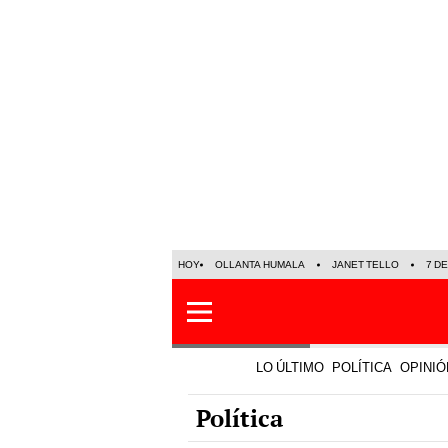
HOY
OLLANTA HUMALA
JANET TELLO
7 D
LO ÚLTIMO
POLÍTICA
OPINIÓ
Política