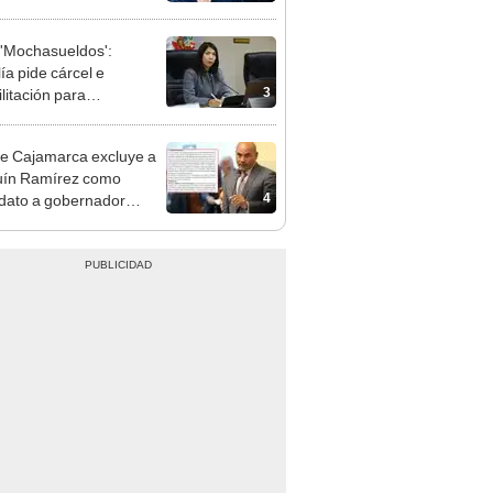
e deja sacar la vuelta"
'Mochasueldos':
ía pide cárcel e
3
litación para
gresista fujimorista
 Cordero Jon Tay
e Cajamarca excluye a
uín Ramírez como
4
dato a gobernador
nal por ocultar sentencia