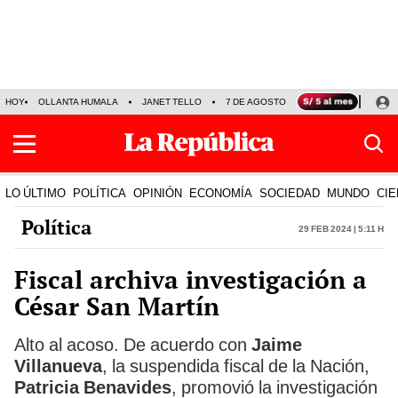
HOY
OLLANTA HUMALA
JANET TELLO
7 DE AGOSTO
TINKA RESULTADOS
LO ÚLTIMO
POLÍTICA
OPINIÓN
ECONOMÍA
SOCIEDAD
MUNDO
CIE
Política
29 Feb 2024 | 5:11 h
Fiscal archiva investigación a
César San Martín
Alto al acoso. De acuerdo con
Jaime
Villanueva
, la suspendida fiscal de la Nación,
Patricia Benavides
, promovió la investigación