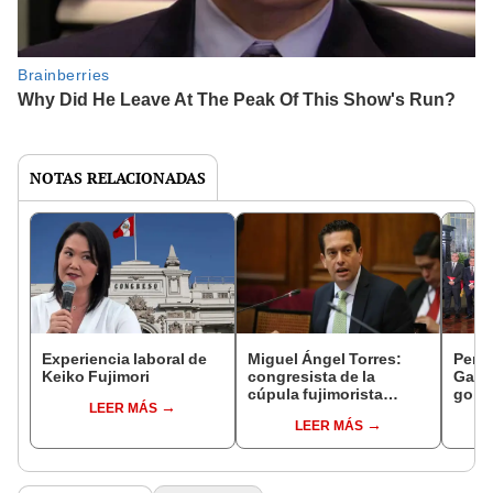
NOTAS RELACIONADAS
Experiencia laboral de
Miguel Ángel Torres:
Perfi
Keiko Fujimori
congresista de la
Gabin
cúpula fujimorista
gobi
LEER MÁS
controlará el primer año
Fujim
LEER MÁS
del Senado