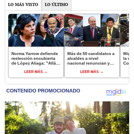
LO MÁS VISTO
LO ÚLTIMO
Norma Yarrow defiende
Más de 50 candidatos a
Migue
reelección encubierta
alcaldes a nivel
la vi
de López Aliaga: "Allá el
nacional renuncian y
Congr
Jurado que se deja
dan paso a la reelección
proye
LEER MÁS
LEER MÁS
sacar la vuelta"
encubierta
plant
pres