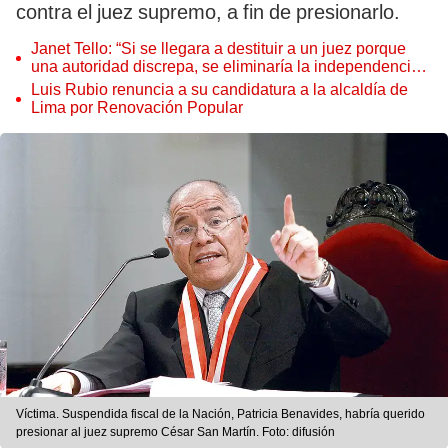
contra el juez supremo, a fin de presionarlo.
Janet Tello: “Si se llegara a destituir a un juez porque
una autoridad discrepa, se eliminaría la independencia
judicial”
Luis Rubio renuncia a su candidatura a la alcaldía de
Lima por Renovación Popular
Víctima. Suspendida fiscal de la Nación, Patricia Benavides, habría querido
presionar al juez supremo César San Martín. Foto: difusión