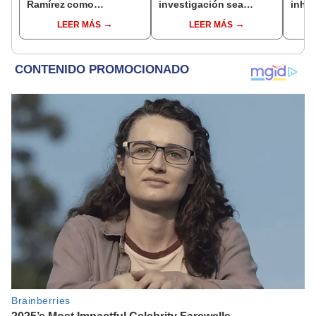
Ramírez como
investigación sea
inhab
candidato a gobernador
utilizada como presión
exco
LEER MÁS
LEER MÁS
regional por ocultar
política”
fujim
sentencia
Cord