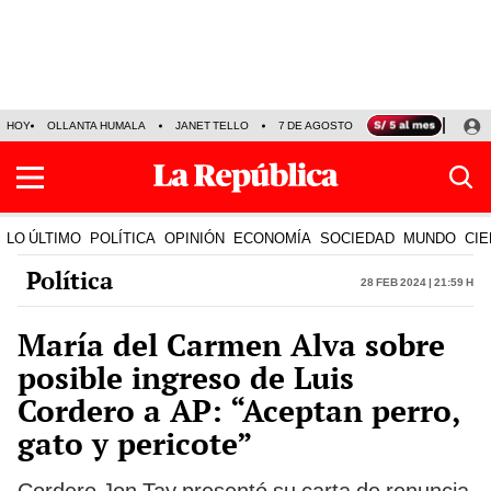
HOY
OLLANTA HUMALA
JANET TELLO
7 DE AGOSTO
TINKA RESULTADOS
LO ÚLTIMO
POLÍTICA
OPINIÓN
ECONOMÍA
SOCIEDAD
MUNDO
CIE
Política
28 Feb 2024 | 21:59 h
María del Carmen Alva sobre
posible ingreso de Luis
Cordero a AP: “Aceptan perro,
gato y pericote”