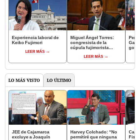
Experiencia laboral de
Miguel Ángel Torres:
Perfi
Keiko Fujimori
congresista de la
Gabin
cúpula fujimorista
gobi
LEER MÁS
controlará el primer año
Fujim
LEER MÁS
del Senado
LO MÁS VISTO
LO ÚLTIMO
JEE de Cajamarca
Harvey Colchado: “No
Caso
excluye a Joaquín
permitiré que ninguna
Fisca