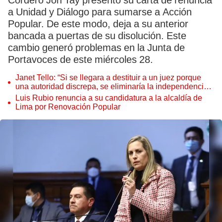
Cordero Jon Tay presentó su carta de renuncia
a Unidad y Diálogo para sumarse a Acción
Popular. De este modo, deja a su anterior
bancada a puertas de su disolución. Este
cambio generó problemas en la Junta de
Portavoces de este miércoles 28.
Janet Tello: “Si se llegara a destituir a un juez porque
una autoridad discrepa, se eliminaría la independencia
judicial”
Luis Rubio renuncia a su candidatura a la alcaldía de
Lima por Renovación Popular