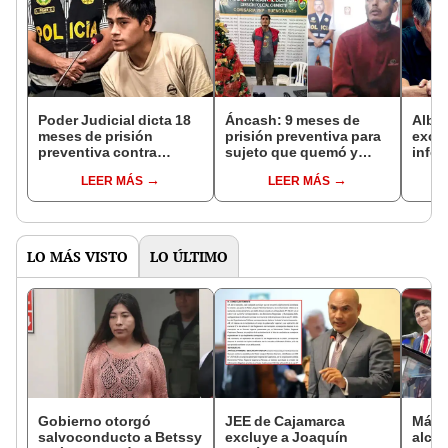
Poder Judicial dicta 18
Áncash: 9 meses de
Alber
meses de prisión
prisión preventiva para
excar
preventiva contra
sujeto que quemó y
infor
sospechoso de doble
mató a su padre en
inter
LEER MÁS
LEER MÁS
feminicidio en Huacho
víspera de Navidad
del j
LO MÁS VISTO
LO ÚLTIMO
Gobierno otorgó
JEE de Cajamarca
Más d
salvoconducto a Betssy
excluye a Joaquín
alcal