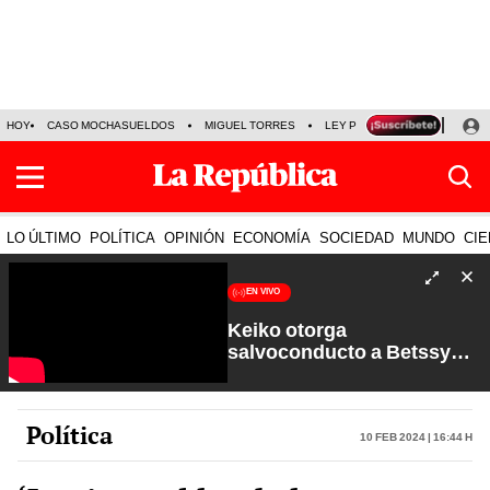
HOY
CASO MOCHASUELDOS
MIGUEL TORRES
LEY PULPÍN
PRECIO DEL
LO ÚLTIMO
POLÍTICA
OPINIÓN
ECONOMÍA
SOCIEDAD
MUNDO
CIE
EN VIVO
Keiko otorga
salvoconducto a Betssy
Chávez y renuevan
Petroperú | Sin Guion con
Rosa María Palacios
Política
10 Feb 2024 | 16:44 h