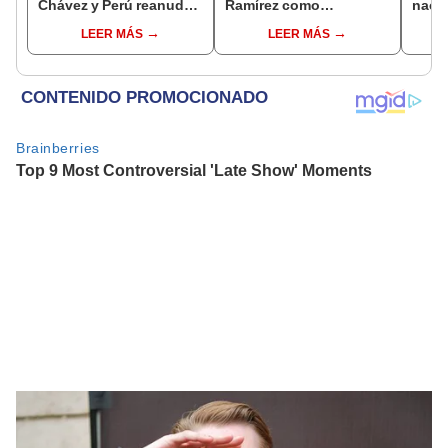
Chávez y Perú reanuda
Ramírez como
nacio
relaciones diplomáticas
candidato a gobernador
dan p
LEER MÁS
LEER MÁS
con México
regional por ocultar
encu
sentencia