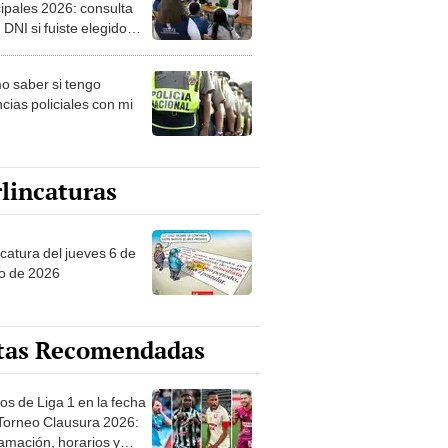
ipales 2026: consulta
 DNI si fuiste elegido
ro de mesa para este 4
ubre en el link oficial de
 saber si tengo
NPE
cias policiales con mi
lincaturas
ncatura del jueves 6 de
o de 2026
tas Recomendadas
os de Liga 1 en la fecha
 Torneo Clausura 2026:
amación, horarios y