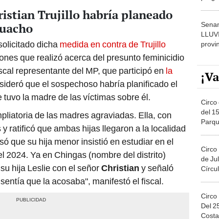
dónde
ristian Trujillo habría planeado
Senam
Huacho
LLUV
solicitado dicha
medida en contra de Trujillo
provi
iones que realizó acerca del presunto feminicidio
scal representante del MP, que participó en
la
¡Va
ideró que el sospechoso habría planificado el
 tuvo la madre de las víctimas sobre él.
Circo 
del 15
liatoria de las madres agraviadas. Ella, con
Parqu
y ratificó que ambas hijas llegaron a la localidad
Migue
isó que su hija menor insistió en estudiar en el
Circo
 2024. Ya en Chingas (nombre del distrito)
de Jul
su hija Leslie con el señor
Christian
y señaló
Círcul
entía que la acosaba", manifestó el fiscal.
Circo
Del 2
Costa