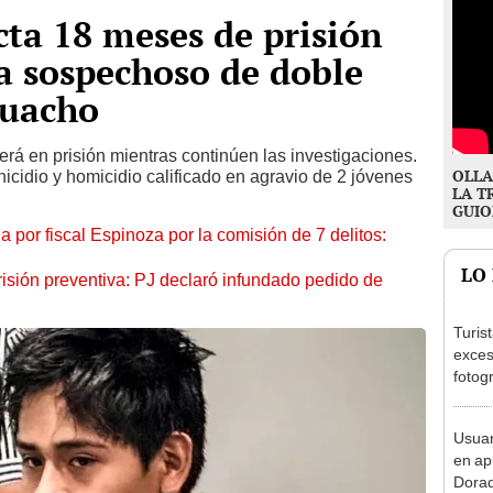
cta 18 meses de prisión
a sospechoso de doble
Huacho
erá en prisión mientras continúen las investigaciones.
OLLA
inicidio y homicidio calificado en agravio de 2 jóvenes
LA T
GUIO
a por fiscal Espinoza por la comisión de 7 delitos:
LO
risión preventiva: PJ declaró infundado pedido de
Turis
exces
fotog
en Cu
recup
Usuar
en ap
Dorad