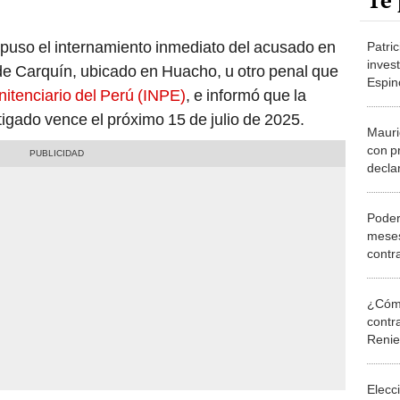
Te 
spuso el internamiento inmediato del acusado en
Patri
invest
 de Carquín, ubicado en Huacho, u otro penal que
Espin
nitenciario del Perú (INPE)
, e informó que la
delit
igado vence el próximo 15 de julio de 2025.
Mauri
con pr
decla
libert
Poder
meses
contr
femin
¿Cómo
contra
Reni
Elecc