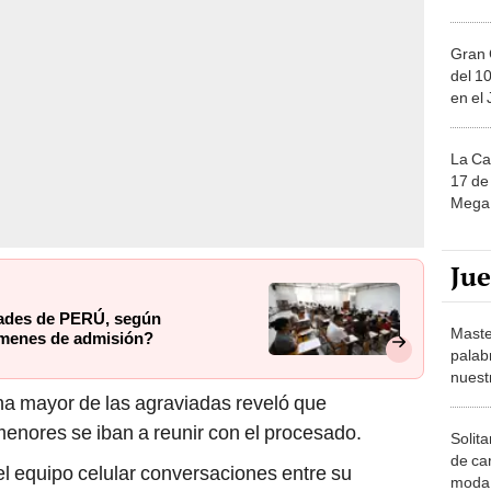
Gran 
del 10
en el
La Ca
17 de 
Mega 
Ju
dades de PERÚ, según
Maste
menes de admisión?
palab
nuest
a mayor de las agraviadas reveló que
nores se iban a reunir con el procesado.
Solita
de ca
el equipo celular conversaciones entre su
moda.