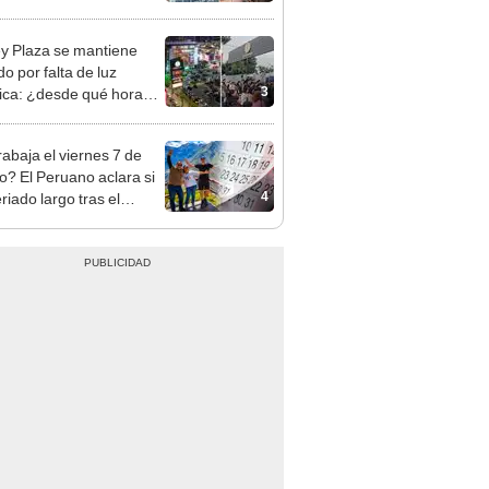
opi multó a la empresa
ás de S/ 19.000
y Plaza se mantiene
o por falta de luz
3
rica: ¿desde qué hora
á el centro comercial?
rabaja el viernes 7 de
o? El Peruano aclara si
4
riado largo tras el
nso del 6 de agosto