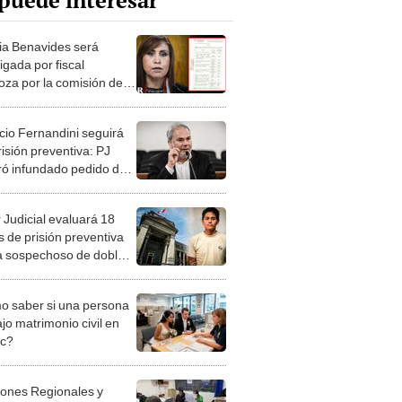
puede interesar
cia Benavides será
igada por fiscal
oza por la comisión de 7
os: ¿cuáles son?
cio Fernandini seguirá
isión preventiva: PJ
ró infundado pedido de
ad
 Judicial evaluará 18
 de prisión preventiva
a sospechoso de doble
icidio en Huacho
 saber si una persona
jo matrimonio civil en
ec?
iones Regionales y