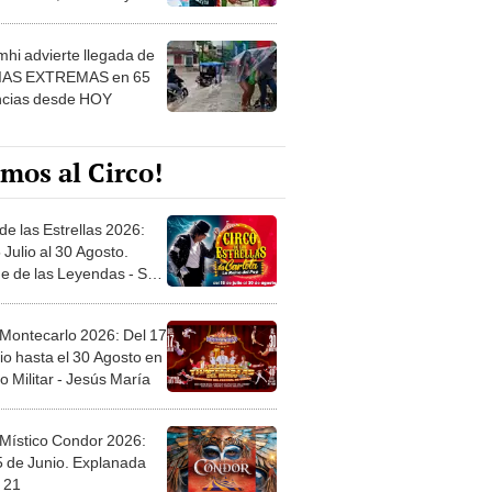
 ver
hi advierte llegada de
IAS EXTREMAS en 65
ncias desde HOY
mos al Circo!
de las Estrellas 2026:
 Julio al 30 Agosto.
e de las Leyendas - San
l
 Montecarlo 2026: Del 17
io hasta el 30 Agosto en
o Militar - Jesús María
 Místico Condor 2026:
5 de Junio. Explanada
 21