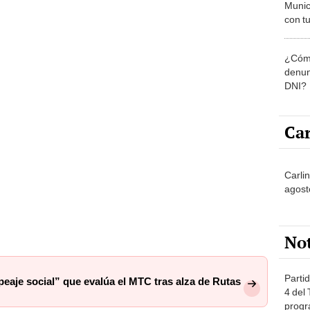
Munic
con tu
miemb
de oct
¿Cómo
la O
denun
DNI?
Car
Carli
agost
No
Partid
peaje social” que evalúa el MTC tras alza de Rutas
4 del
progr