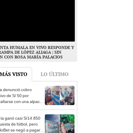
NTA HUMALA EN VIVO RESPONDE Y
RAMPA DE LÓPEZ ALIAGA | SIN
N CON ROSA MARÍA PALACIOS
 MÁS VISTO
LO ÚLTIMO
ta denunció cobro
ivo de S/ 50 por
1
rafiarse con una alpaca
sco y Serenazgo
eró el dinero
ia ganó casi S/14.850
uesta de fútbol, pero
2
oBet se negó a pagar: