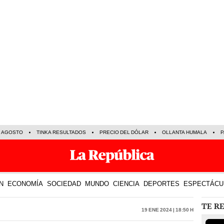
E AGOSTO
TINKA RESULTADOS
PRECIO DEL DÓLAR
OLLANTA HUMALA
P
N
ECONOMÍA
SOCIEDAD
MUNDO
CIENCIA
DEPORTES
ESPECTÁCU
TE R
19 Ene 2024 | 18:50 h