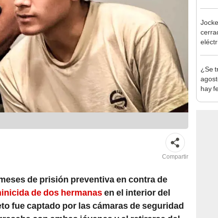
Indec
con m
Jocke
cerrad
eléct
abrir
¿Se t
agost
hay fe
desca
Compartir
 meses de prisión preventiva en contra de
eminicida de dos hermanas
en el interior del
eto fue captado por las cámaras de seguridad