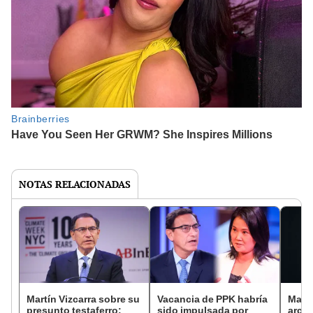
NOTAS RELACIONADAS
Martín Vizcarra sobre su
Vacancia de PPK habría
Martí
presunto testaferro:
sido impulsada por
archi