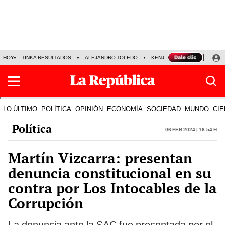
HOY
TINKA RESULTADOS
ALEJANDRO TOLEDO
KENJI FUJIMORI
PRECIO
LO ÚLTIMO
POLÍTICA
OPINIÓN
ECONOMÍA
SOCIEDAD
MUNDO
CIE
Política
06 Feb 2024 | 16:54 h
Martín Vizcarra: presentan
denuncia constitucional en su
contra por Los Intocables de la
Corrupción