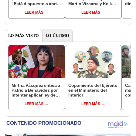
"Está dispuesto a abrir
Martín Vizcarra y Keiko
dirig
todas sus cuentas"
Fujimori, afirma Aráoz
exma
LEER MÁS
LEER MÁS
Obra
LO MÁS VISTO
LO ÚLTIMO
Mirtha Vásquez critica a
Copamiento del Ejército
Canci
Patricia Benavides por
en el Ministerio del
muert
intentar aplicar ley de
Interior
compa
amnistia: "Es la
114 d
LEER MÁS
LEER MÁS
consolidación de un
capt
pacto antiderechos"