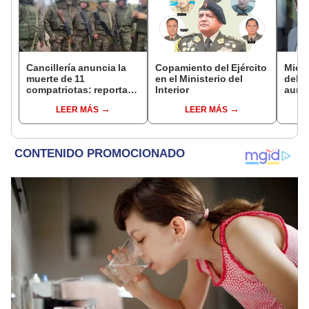
Cancillería anuncia la
Copamiento del Ejército
Miemb
muerte de 11
en el Ministerio del
del 
compatriotas: reportan
Interior
aume
114 desaparecidos y 3
"Ojal
LEER MÁS
LEER MÁS
capturados por Ucrania
plan