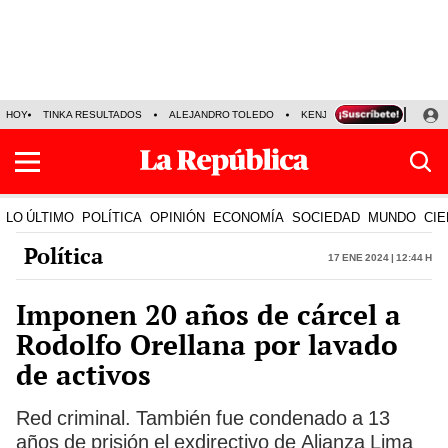
HOY
TINKA RESULTADOS
ALEJANDRO TOLEDO
KENJI FUJIMORI
PRECIO
LO ÚLTIMO
POLÍTICA
OPINIÓN
ECONOMÍA
SOCIEDAD
MUNDO
CIE
Política
17 Ene 2024 | 12:44 h
Imponen 20 años de cárcel a
Rodolfo Orellana por lavado
de activos
Red criminal. También fue condenado a 13
años de prisión el exdirectivo de Alianza Lima