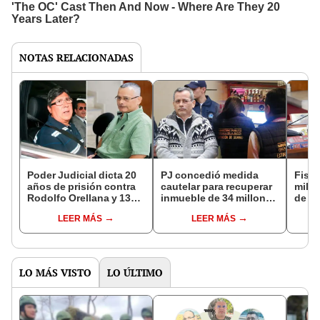
NOTAS RELACIONADAS
Poder Judicial dicta 20
PJ concedió medida
Fisca
años de prisión contra
cautelar para recuperar
milló
Rodolfo Orellana y 13
inmueble de 34 millones
de re
años a Guillermo
dólares del clan
LEER MÁS
LEER MÁS
Alarcón
Orellana
LO MÁS VISTO
LO ÚLTIMO