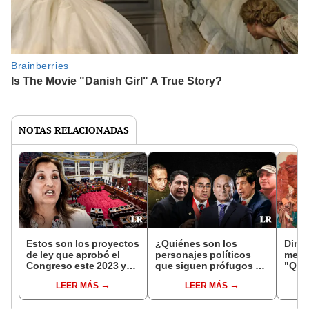
NOTAS RELACIONADAS
Estos son los proyectos
¿Quiénes son los
Dina 
de ley que aprobó el
personajes políticos
mens
Congreso este 2023 y
que siguen prófugos en
"Que 
que podrían perjudicar
el Gobierno de
la ca
LEER MÁS
LEER MÁS
al país
Boluarte?