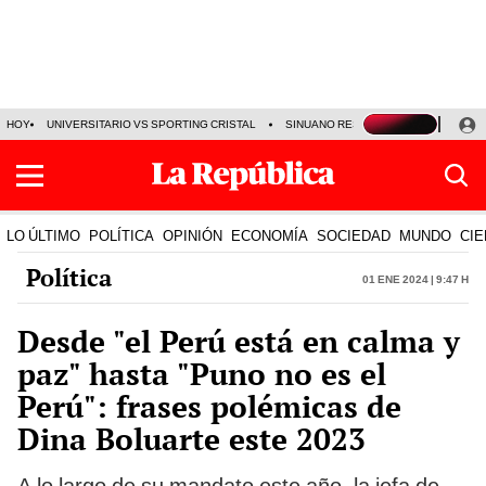
HOY
UNIVERSITARIO VS SPORTING CRISTAL
SINUANO RESULTADOS HOY
CA
LO ÚLTIMO
POLÍTICA
OPINIÓN
ECONOMÍA
SOCIEDAD
MUNDO
CIE
Política
01 Ene 2024 | 9:47 h
Desde "el Perú está en calma y
paz" hasta "Puno no es el
Perú": frases polémicas de
Dina Boluarte este 2023