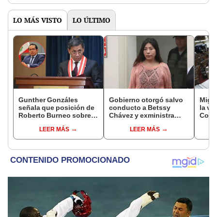
LO MÁS VISTO
LO ÚLTIMO
Gunther Gonzáles
Gobierno otorgó salvo
Migue
señala que posición de
conducto a Betssy
la vi
Roberto Burneo sobre
Chávez y exministra
Congr
reelección de López
viajó a México en la
proye
LEER MÁS
LEER MÁS
Aliaga no representan al
madrugada
plant
JNE
pres