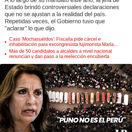
A lo largo de su mandato este año, la jefa de
Estado brindó controversiales declaraciones
que no se ajustan a la realidad del país.
Repetidas veces, el Gobierno tuvo que
"aclarar" lo que dijo.
Caso 'Mochasueldos': Fiscalía pide cárcel e
inhabilitación para excongresista fujimorista María
Cordero Jon Tay
Más de 50 candidatos a alcaldes a nivel nacional
renuncian y dan paso a la reelección encubierta