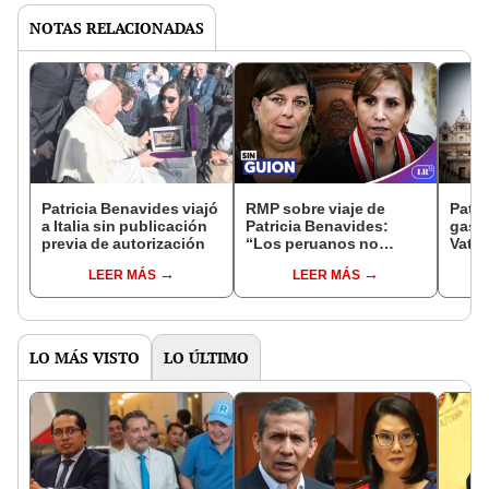
NOTAS RELACIONADAS
Patricia Benavides viajó
RMP sobre viaje de
Patri
a Italia sin publicación
Patricia Benavides:
gastó
previa de autorización
“Los peruanos no
Vatic
tenemos por qué
salió
LEER MÁS
LEER MÁS
financiarle la
publi
peregrinación”
Peru
LO MÁS VISTO
LO ÚLTIMO