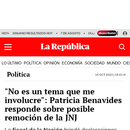
HOY
SINUANO RESULTADOS HOY
7 DE AGOSTO
OLLANTA HUMALA
PAPA
LO ÚLTIMO
POLÍTICA
OPINIÓN
ECONOMÍA
SOCIEDAD
MUNDO
CIE
Política
19 Oct 2023 | 18:01 h
"No es un tema que me
involucre": Patricia Benavides
responde sobre posible
remoción de la JNJ