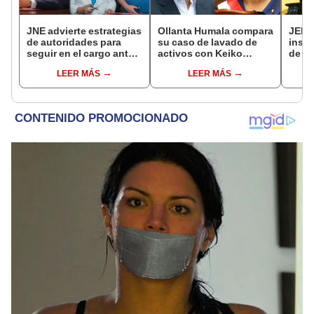
JNE advierte estrategias
Ollanta Humala compara
JEE 
de autoridades para
su caso de lavado de
inscr
seguir en el cargo ante
activos con Keiko
de Ra
prohibición de la
Fujimori: "Nosotros no
como 
LEER MÁS
LEER MÁS
reelección
recibimos, ella sí
de L
recibió"