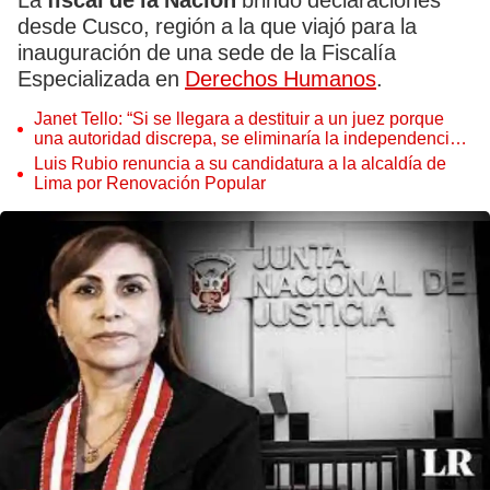
La
fiscal de la Nación
brindó declaraciones
desde Cusco, región a la que viajó para la
inauguración de una sede de la Fiscalía
Especializada en
Derechos Humanos
.
Janet Tello: “Si se llegara a destituir a un juez porque
una autoridad discrepa, se eliminaría la independencia
judicial”
Luis Rubio renuncia a su candidatura a la alcaldía de
Lima por Renovación Popular