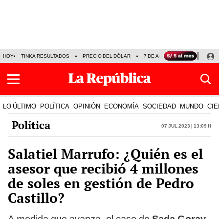
HOY
TINKA RESULTADOS
PRECIO DEL DÓLAR
7 DE AGOSTO
OLLANTA H
LO ÚLTIMO
POLÍTICA
OPINIÓN
ECONOMÍA
SOCIEDAD
MUNDO
CIE
Política
07 Jul 2023 | 13:09 h
Salatiel Marrufo: ¿Quién es el
asesor que recibió 4 millones
de soles en gestión de Pedro
Castillo?