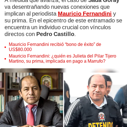
A medida que avanza, el caso de
Sada Goray
va desentrañando nuevas conexiones que
implican al periodista
Mauricio Fernandini
y
su prima. En el epicentro de este entramado se
encuentra un individuo crucial con vínculos
directos con
Pedro Castillo
.
Mauricio Fernandini recibió “bono de éxito” de
US$80.000
Mauricio Fernandini: ¿quién es Julieta del Pilar Tijero
Martino, su prima, implicada en pago a Marrufo?