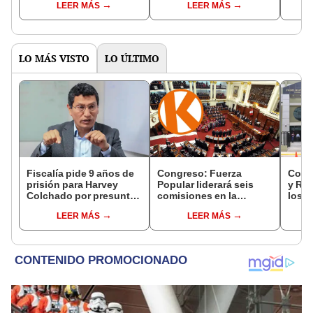
LEER MÁS
LEER MÁS
pago a Marrufo?
Salat
LO MÁS VISTO
LO ÚLTIMO
Fiscalía pide 9 años de
Congreso: Fuerza
Comis
prisión para Harvey
Popular liderará seis
y Re
Colchado por presunta
comisiones en la
los p
negociación
Cámara de Diputados
de le
LEER MÁS
LEER MÁS
incompatible y falsedad
Dipu
ideológica