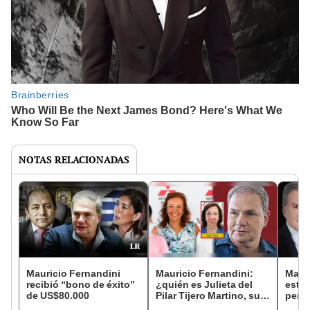
NOTAS RELACIONADAS
Mauricio Fernandini
Mauricio Fernandini:
Mauri
recibió “bono de éxito”
¿quién es Julieta del
estos
de US$80.000
Pilar Tijero Martino, su
perio
prima, implicada en
Alva