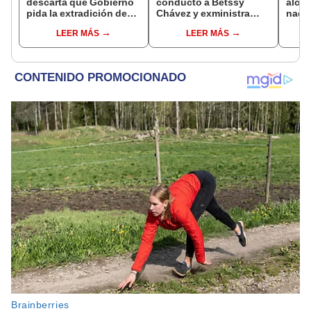
descarta que Gobierno
conducto a Betssy
alcal
pida la extradición de
Chávez y exministra
nacio
Betssy Chávez: "Está
viajó a México en la
dan p
LEER MÁS
LEER MÁS
dentro de nuestras
madrugada
encu
facultades"