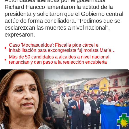
Autoridades lideradas por el gobernador
Richard Hancco lamentaron la actitud de la
presidenta y solicitaron que el Gobierno central
actúe de forma conciliadora. “Pedimos que se
esclarezcan las muertes a nivel nacional”,
expresaron.
Caso 'Mochasueldos': Fiscalía pide cárcel e
inhabilitación para excongresista fujimorista María
Cordero Jon Tay
Más de 50 candidatos a alcaldes a nivel nacional
renuncian y dan paso a la reelección encubierta