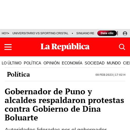
HOY
UNIVERSITARIO VS SPORTING CRISTAL
SINUANO RESULTADOS HOY
CA
LO ÚLTIMO
POLÍTICA
OPINIÓN
ECONOMÍA
SOCIEDAD
MUNDO
CIE
Política
08 Feb 2023 | 17:02 h
Gobernador de Puno y
alcaldes respaldaron protestas
contra Gobierno de Dina
Boluarte