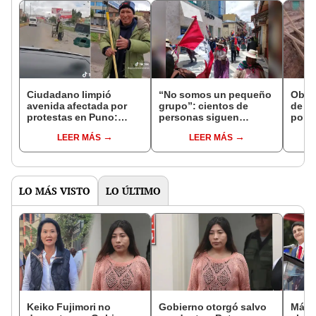
Ciudadano limpió
“No somos un pequeño
Obra 
avenida afectada por
grupo”: cientos de
de Ju
protestas en Puno:
personas siguen
por f
“Vale un Perú”
protestando en Puno
LEER MÁS
LEER MÁS
LO MÁS VISTO
LO ÚLTIMO
Keiko Fujimori no
Gobierno otorgó salvo
Más d