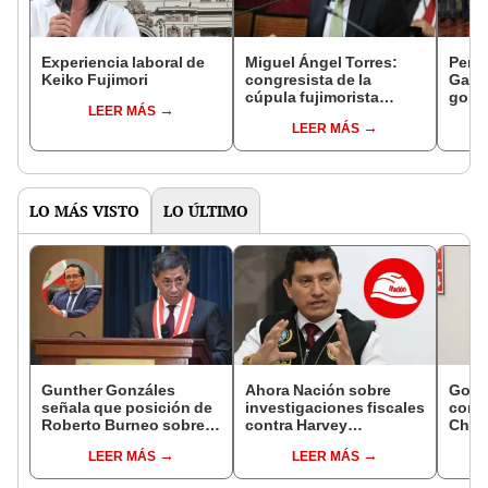
Experiencia laboral de
Miguel Ángel Torres:
Perfi
Keiko Fujimori
congresista de la
Gabin
cúpula fujimorista
gobi
LEER MÁS
controlará el primer año
Fujim
LEER MÁS
del Senado
LO MÁS VISTO
LO ÚLTIMO
Gunther Gonzáles
Ahora Nación sobre
Gobi
señala que posición de
investigaciones fiscales
cond
Roberto Burneo sobre
contra Harvey
Cháve
reelección de López
Colchado: "El Ministerio
viajó
LEER MÁS
LEER MÁS
Aliaga no representan al
Público no puede ser
madr
JNE
utilizado políticamente"