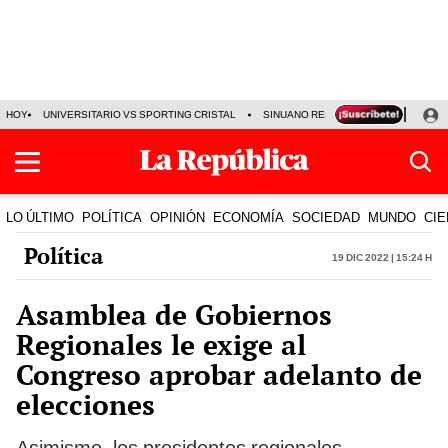
HOY
UNIVERSITARIO VS SPORTING CRISTAL
SINUANO RESULTADOS HOY
CA
LO ÚLTIMO
POLÍTICA
OPINIÓN
ECONOMÍA
SOCIEDAD
MUNDO
CIE
Política
19 Dic 2022 | 15:24 h
Asamblea de Gobiernos
Regionales le exige al
Congreso aprobar adelanto de
elecciones