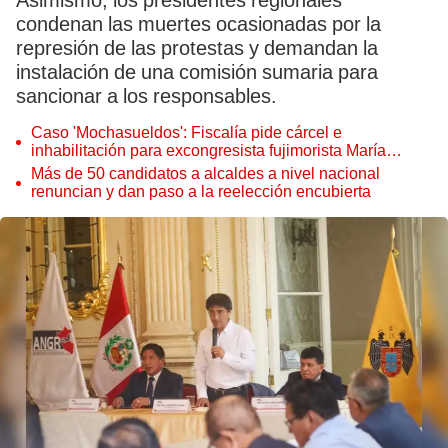
Asimismo, los presidentes regionales
condenan las muertes ocasionadas por la
represión de las protestas y demandan la
instalación de una comisión sumaria para
sancionar a los responsables.
Caso 'Mochasueldos': Fiscalía pide cárcel e
inhabilitación para excongresista fujimorista María
Cordero Jon Tay
Más de 50 candidatos a alcaldes a nivel nacional
renuncian y dan paso a la reelección encubierta