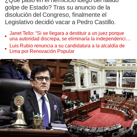
¿Qué pasó en el hemiciclo luego del fallido
golpe de Estado? Tras su anuncio de la
disolución del Congreso, finalmente el
Legislativo decidió vacar a Pedro Castillo.
Janet Tello: “Si se llegara a destituir a un juez porque
una autoridad discrepa, se eliminaría la independencia
judicial”
Luis Rubio renuncia a su candidatura a la alcaldía de
Lima por Renovación Popular