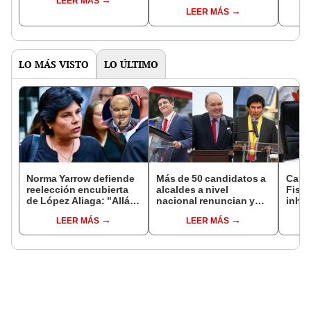
LEER MÁS
controlará el primer año
Fujim
LEER MÁS
del Senado
LO MÁS VISTO
LO ÚLTIMO
Norma Yarrow defiende
Más de 50 candidatos a
Caso
reelección encubierta
alcaldes a nivel
Fisca
de López Aliaga: "Allá el
nacional renuncian y
inhab
Jurado que se deja
dan paso a la reelección
exco
LEER MÁS
LEER MÁS
sacar la vuelta"
encubierta
fujim
Cord