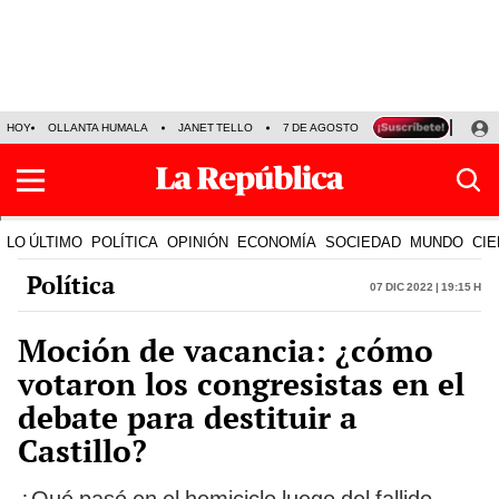
HOY
OLLANTA HUMALA
JANET TELLO
7 DE AGOSTO
TINKA RESULTADOS
LO ÚLTIMO
POLÍTICA
OPINIÓN
ECONOMÍA
SOCIEDAD
MUNDO
CIE
Política
07 Dic 2022 | 19:15 h
Moción de vacancia: ¿cómo
votaron los congresistas en el
debate para destituir a
Castillo?