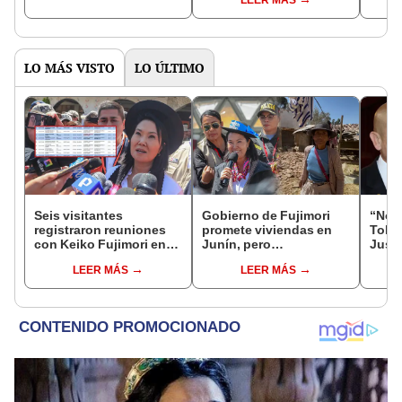
del Senado
LO MÁS VISTO
LO ÚLTIMO
Seis visitantes
Gobierno de Fujimori
“No s
registraron reuniones
promete viviendas en
Toled
con Keiko Fujimori en
Junín, pero
Justi
las mismas horas que la
damnificados del sismo
benef
LEER MÁS
LEER MÁS
presidenta se
se quejan por la lentitud
exma
encontraba en Junín