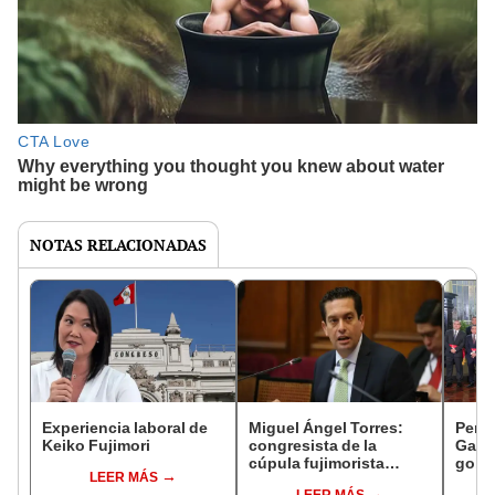
NOTAS RELACIONADAS
Experiencia laboral de
Miguel Ángel Torres:
Perfi
Keiko Fujimori
congresista de la
Gabin
cúpula fujimorista
gobi
LEER MÁS
controlará el primer año
Fujim
LEER MÁS