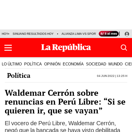
HOY
SINUANO RESULTADOS HOY
ALIANZA LIMA VS SPORT BOYS
JORGE MES
LO ÚLTIMO
POLÍTICA
OPINIÓN
ECONOMÍA
SOCIEDAD
MUNDO
CIE
Política
04 Jun 2022 | 13:25 h
Waldemar Cerrón sobre
renuncias en Perú Libre: “Si se
quieren ir, que se vayan”
El vocero de Perú Libre, Waldemar Cerrón,
negó que la bancada se haya visto debilitada