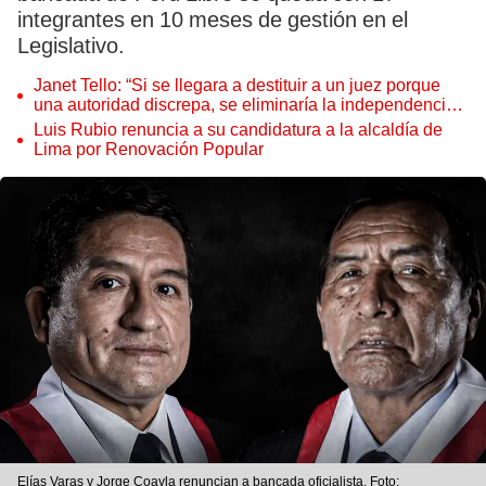
integrantes en 10 meses de gestión en el
Legislativo.
Janet Tello: “Si se llegara a destituir a un juez porque
una autoridad discrepa, se eliminaría la independencia
judicial”
Luis Rubio renuncia a su candidatura a la alcaldía de
Lima por Renovación Popular
Elías Varas y Jorge Coayla renuncian a bancada oficialista. Foto: