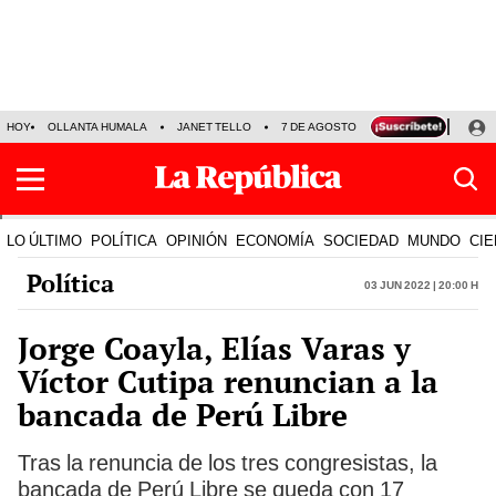
HOY
OLLANTA HUMALA
JANET TELLO
7 DE AGOSTO
TINKA RESULTADOS
LO ÚLTIMO
POLÍTICA
OPINIÓN
ECONOMÍA
SOCIEDAD
MUNDO
CIE
Política
03 Jun 2022 | 20:00 h
Jorge Coayla, Elías Varas y
Víctor Cutipa renuncian a la
bancada de Perú Libre
Tras la renuncia de los tres congresistas, la
bancada de Perú Libre se queda con 17