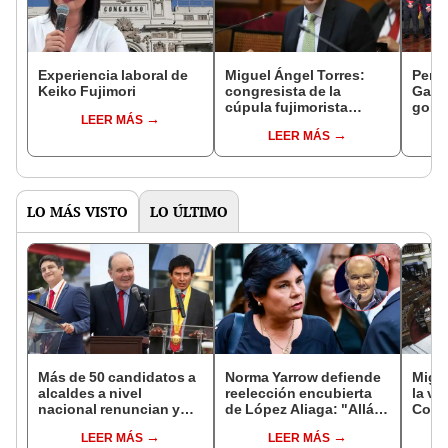
Experiencia laboral de
Miguel Ángel Torres:
Perfi
Keiko Fujimori
congresista de la
Gabin
cúpula fujimorista
gobi
LEER MÁS
controlará el primer año
Fujim
LEER MÁS
del Senado
LO MÁS VISTO
LO ÚLTIMO
Más de 50 candidatos a
Norma Yarrow defiende
Migue
alcaldes a nivel
reelección encubierta
la vi
nacional renuncian y
de López Aliaga: "Allá el
Congr
dan paso a la reelección
Jurado que se deja
proye
LEER MÁS
LEER MÁS
encubierta
sacar la vuelta"
plant