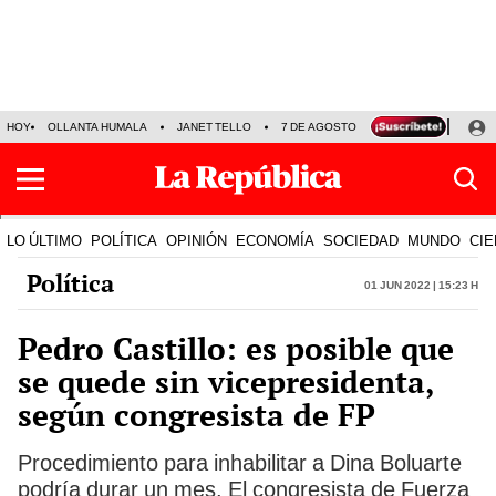
HOY
OLLANTA HUMALA
JANET TELLO
7 DE AGOSTO
TINKA RESULTADOS
LO ÚLTIMO
POLÍTICA
OPINIÓN
ECONOMÍA
SOCIEDAD
MUNDO
CIE
Política
01 Jun 2022 | 15:23 h
Pedro Castillo: es posible que
se quede sin vicepresidenta,
según congresista de FP
Procedimiento para inhabilitar a Dina Boluarte
podría durar un mes. El congresista de Fuerza