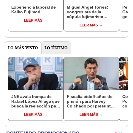
Experiencia laboral de
Miguel Ángel Torres:
Perfi
Keiko Fujimori
congresista de la
Gabin
cúpula fujimorista
gobi
LEER MÁS
controlará el primer año
Fujim
LEER MÁS
del Senado
LO MÁS VISTO
LO ÚLTIMO
JNE avala trampa de
Fiscalía pide 9 años de
Cong
Rafael López Aliaga que
prisión para Harvey
Popul
busca la reelección para
Colchado por presunta
comis
la Municipalidad de
negociación
Cáma
LEER MÁS
LEER MÁS
Lima
incompatible y falsedad
ideológica